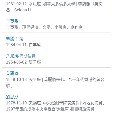
1981-02-12 水瓶座 加拿大多倫多大學 | 李詩韻（英文
名：Selena Li
丁亞民
丁亞民，現代導演、文學、小說家、劇作家。
凱麗-加納
1984-04-11 白羊座
丹尼斯-海斯伯特
1954-06-02 雙子座
葉麗儀
1948-10-13 天平座 | 葉麗儀是七、八十年代香港的著名
歌手
劉思彤
1978-11-10 天蝎座 中央戲劇學院表演系 | 內地女演員，
1997年簽約成為中央電視臺“大風車”欄目特邀演員