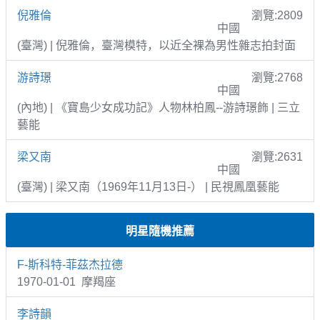
倪雅倫
瀏覽:2809
中國
(臺灣) | 倪雅倫，臺灣模特，以近全裸為男性雜志拍封面
游詩璟
瀏覽:2768
中國
(內地) | 《寶島少女成功記》人物林柏鳳--游詩璟飾 | 三立
藝能
梁又南
瀏覽:2631
中國
(臺灣) | 梁又南（1969年11月13日-） | 民視鳳凰藝能
明星隨機推薦
F-斯科特-菲茲杰拉德
1970-01-01 摩羯座
李詩韻