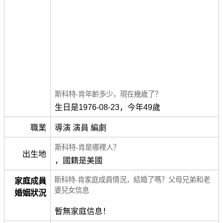
斯科特-肯年齡多少，現在幾歲了？
生日是1976-08-23，今年49歲
職業
導演 演員 編劇
斯科特-肯是哪裡人？
出生地
，國籍是美國
斯科特-肯家庭成員情況，結婚了嗎？父母兄弟和老
家庭成員
婆兒女信息
婚姻狀況
暫無家庭信息！