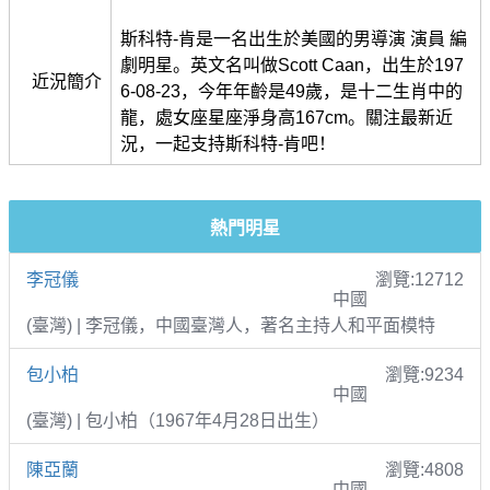
斯科特-肯是一名出生於美國的男導演 演員 編
劇明星。英文名叫做Scott Caan，出生於197
近況簡介
6-08-23，今年年齡是49歲，是十二生肖中的
龍，處女座星座淨身高167cm。關注最新近
況，一起支持斯科特-肯吧！
熱門明星
李冠儀
瀏覽:12712
中國
(臺灣) | 李冠儀，中國臺灣人，著名主持人和平面模特
包小柏
瀏覽:9234
中國
(臺灣) | 包小柏（1967年4月28日出生）
陳亞蘭
瀏覽:4808
中國