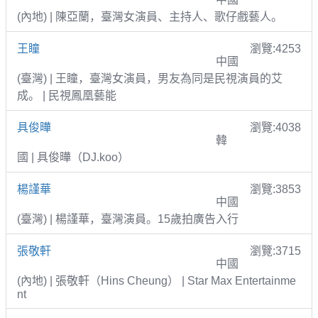
(內地) | 陳亞蘭，臺灣女演員、主持人、歌仔戲藝人。
王瞳
瀏覽:4253
中國
(臺灣) | 王瞳，臺灣女演員，男友為同是民視演員的艾
成。 | 民視鳳凰藝能
具俊曄
瀏覽:4038
韓
國 | 具俊曄（DJ.koo）
楊謹華
瀏覽:3853
中國
(臺灣) | 楊謹華，臺灣演員。15歲拍廣告入行
張敬軒
瀏覽:3715
中國
(內地) | 張敬軒（Hins Cheung） | Star Max Entertainme
nt