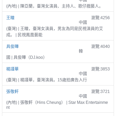
(內地) | 陳亞蘭，臺灣女演員、主持人、歌仔戲藝人。
王瞳
瀏覽:4256
中國
(臺灣) | 王瞳，臺灣女演員，男友為同是民視演員的艾
成。 | 民視鳳凰藝能
具俊曄
瀏覽:4040
韓
國 | 具俊曄（DJ.koo）
楊謹華
瀏覽:3853
中國
(臺灣) | 楊謹華，臺灣演員。15歲拍廣告入行
張敬軒
瀏覽:3721
中國
(內地) | 張敬軒（Hins Cheung） | Star Max Entertainme
nt