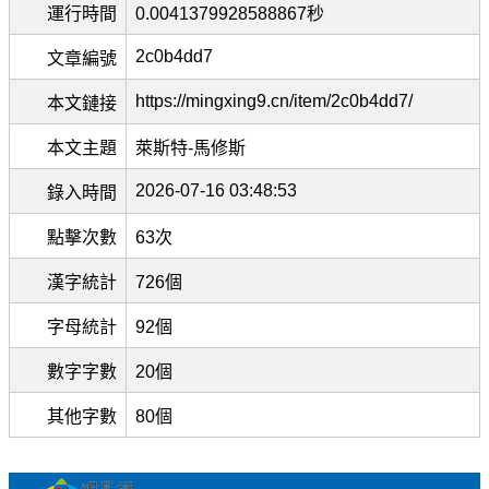
運行時間
0.0041379928588867秒
2c0b4dd7
文章編號
https://mingxing9.cn/item/2c0b4dd7/
本文鏈接
本文主題
萊斯特-馬修斯
2026-07-16 03:48:53
錄入時間
點擊次數
63次
漢字統計
726個
字母統計
92個
數字字數
20個
其他字數
80個