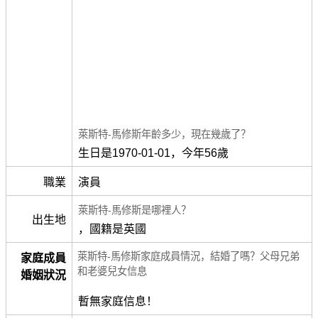
萊斯特-馬修斯年齡多少，現在幾歲了？
生日是1970-01-01，今年56歲
職業
演員
萊斯特-馬修斯是哪裡人？
出生地
，國籍是英國
萊斯特-馬修斯家庭成員情況，結婚了嗎？父母兄弟
家庭成員
和老婆兒女信息
婚姻狀況
暫無家庭信息！