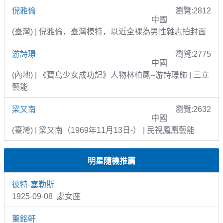
倪雅倫
瀏覽:2812
中國
(臺灣) | 倪雅倫，臺灣模特，以近全裸為男性雜志拍封面
游詩璟
瀏覽:2775
中國
(內地) | 《寶島少女成功記》人物林柏鳳--游詩璟飾 | 三立
藝能
梁又南
瀏覽:2632
中國
(臺灣) | 梁又南（1969年11月13日-） | 民視鳳凰藝能
明星隨機推薦
彼特-塞勒斯
1925-09-08 處女座
董銘軒