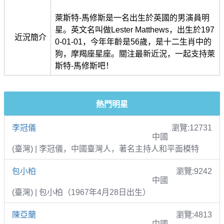
萊斯特-馬修斯是一名出生於英國的男演員明
星。英文名叫做Lester Matthews，出生於197
近況簡介
0-01-01，今年年齡是56歲，是十二生肖中的
狗，摩羯座星座。關注最新近況，一起支持萊
斯特-馬修斯吧！
熱門明星
李冠儀
瀏覽:12731
中國
(臺灣) | 李冠儀，中國臺灣人，著名主持人和平面模特
包小柏
瀏覽:9242
中國
(臺灣) | 包小柏（1967年4月28日出生）
陳亞蘭
瀏覽:4813
中國