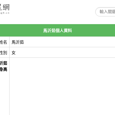
馬沂茹個人資料
姓名
馬沂茹
性別
女
沂茹
身高