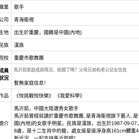
職業
歌手
公司
青海衛視
生地
出生於重慶，國籍是中國(內地)
民族
漢族
院校
重慶市歌舞團
馬沂茹家庭成員情況，結婚了嗎？父母兄弟和老公兒女信息
成員
狀況
暫無家庭信息！
作品
《悅挑戰悅快樂》 《我愛科學》
馬沂茹，中國大陸選秀女歌手
馬沂茹曾經就讀於重慶市歌舞團, 是青海衛視旗下藝人, 
簡介
國(內地)的女歌手明星。民族是漢族，出生於1987-09-0
8歲，是十二生肖中的龍，處女座星座淨身高161cm體重4
新近況，一起支持馬沂茹吧！