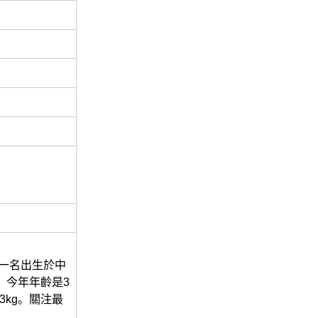
是一名出生於中
7，今年年齡是3
3kg。關注最