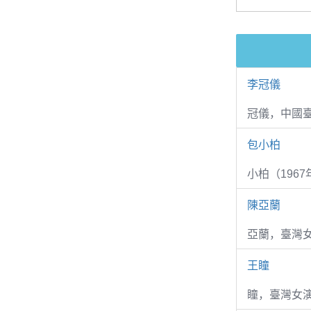
李冠儀
冠儀，中國
包小柏
小柏（1967
陳亞蘭
亞蘭，臺灣
王瞳
瞳，臺灣女演