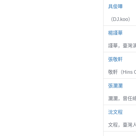
具俊曄
（DJ.koo）
楊謹華
謹華，臺灣演
張敬軒
敬軒（Hins Ch
張瀾瀾
瀾瀾，曾任
沈文程
文程，臺灣