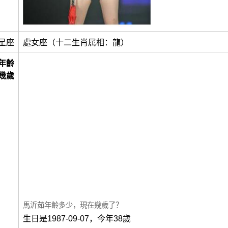
星座
處女座（十二生肖属相：龍）
年齡
幾歲
馬沂茹年齡多少，現在幾歲了？
生日是1987-09-07，今年38歲