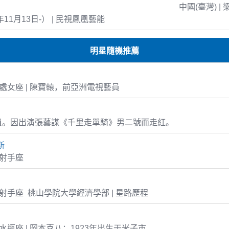
中國(臺灣) | 
年11月13日-） | 民視鳳凰藝能
明星隨機推薦
-25 處女座 | 陳寶轅，前亞洲電視藝員
員。因出演張藝謀《千里走單騎》男二號而走紅。
斯
2 射手座
-25 射手座 桃山學院大學經濟學部 | 星路歷程
17 水瓶座 | 岡本喜八：1923年出生于米子市