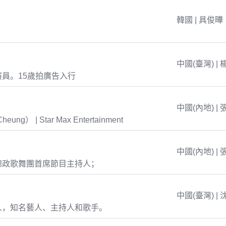
韓國 | 具俊曄
中國(臺灣) | 
員。15歲拍廣告入行
中國(內地) | 
eung） | Star Max Entertainment
中國(內地) | 
總政歌舞團首席節目主持人；
中國(臺灣) | 
人，知名藝人、主持人和歌手。