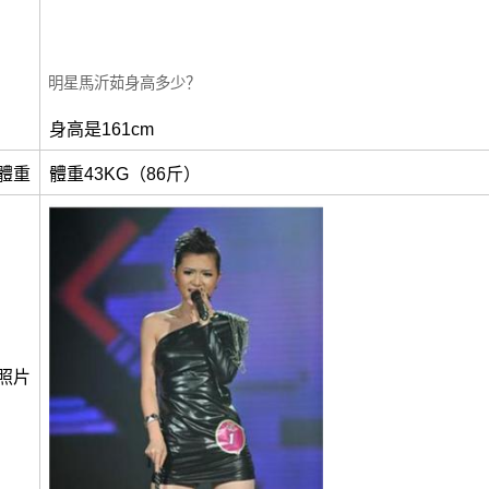
明星馬沂茹身高多少？
身高是161cm
體重
體重43KG（86斤）
照片