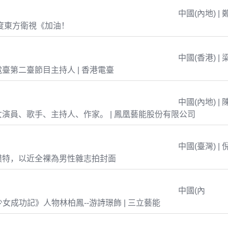
中國(內地) | 
年度東方衛視《加油！
中國(香港) | 
臺第二臺節目主持人 | 香港電臺
中國(內地) | 
演員、歌手、主持人、作家。 | 鳳凰藝能股份有限公司
中國(臺灣) | 
模特，以近全裸為男性雜志拍封面
中國(內
島少女成功記》人物林柏鳳--游詩璟飾 | 三立藝能