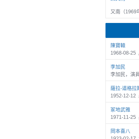
又南（1969
陳寶轅
1968-08
李加民
李加民，演
薩拉-道格拉
1952-12-1
冢地武雅
1971-11
岡本喜八
1923-02-