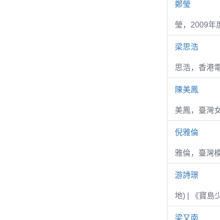
鄭瑩
瑩，2009
梁思浩
思浩，香港電
陳美鳳
美鳳，臺灣女
倪雅倫
雅倫，臺灣
游詩璟
地) | 《寶
梁又南