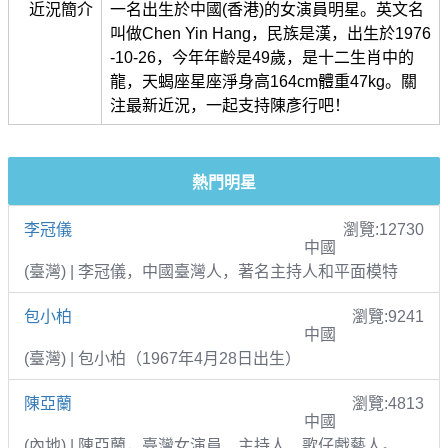
近況簡介
一名出生於中國(香港)的女演員明星。英文名
叫做Chen Yin Hang，民族是漢，出生於1976
-10-26，今年年齡是49歲，是十二生肖中的
龍，天蝎座星座淨身高164cm體重47kg。關
注最新近況，一起支持陳彥行吧！
熱門明星
李冠儀
瀏覽:12730
中國
(臺灣) | 李冠儀，中國臺灣人，著名主持人和平面模特
包小柏
瀏覽:9241
中國
(臺灣) | 包小柏（1967年4月28日出生）
陳亞蘭
瀏覽:4813
中國
(內地) | 陳亞蘭，臺灣女演員、主持人、歌仔戲藝人。