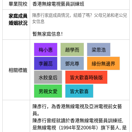
畢業院校
香港無線電視藝員訓練班
陳彥行家庭成員情況，結婚了嗎？父母兄弟和老公兒
家庭成員
女信息
婚姻狀況
暫無家庭信息！
梅小惠
趙學而
梁思浩
李麗蕊
鄧兆尊
緣份無邊界
相關標籤
水餃皇后
皆大歡喜時裝版
男親女愛
皆大歡喜
陳彥行，為香港無線電視及亞洲電視前女藝
員。
陳彥行曾經就讀於香港無線電視藝員訓練班,
是無線電視（1994年至2006年）旗下藝人, 是