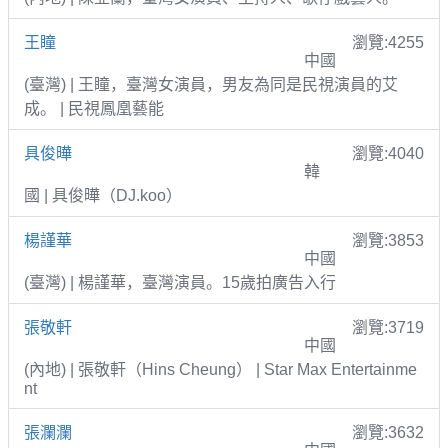
王瞳
瀏覽:4255
中國
(臺灣) | 王瞳，臺灣女演員，男友為同是民視演員的艾
成。 | 民視鳳凰藝能
具俊曄
瀏覽:4040
韓
國 | 具俊曄（DJ.koo）
楊謹華
瀏覽:3853
中國
(臺灣) | 楊謹華，臺灣演員。15歲拍廣告入行
張敬軒
瀏覽:3719
中國
(內地) | 張敬軒（Hins Cheung） | Star Max Entertainme
nt
張瀾瀾
瀏覽:3632