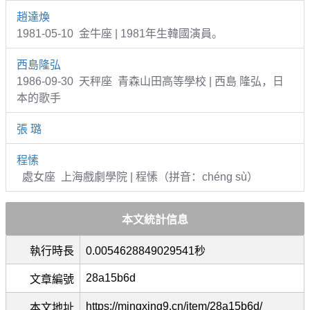
趙達煥
1981-05-10 金牛座 | 1981年生韓國演員。
西島隆弘
1986-09-30 天秤座 青森山田高等學校 | 西島 隆弘，日
本的歌手
張 璐
程愫
處女座 上海戲劇學院 | 程愫（拼音：chéng sù）
本文統計信息
執行時長
0.0054628849029541秒
28a15b6d
文章編號
https://mingxing9.cn/item/28a15b6d/
本文地址