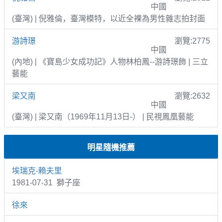
中國
(臺灣) | 倪雅倫，臺灣模特，以近全裸為男性雜志拍封面
游詩璟
瀏覽:2775
中國
(內地) | 《寶島少女成功記》人物林柏鳳--游詩璟飾 | 三立
藝能
梁又南
瀏覽:2632
中國
(臺灣) | 梁又南（1969年11月13日-） | 民視鳳凰藝能
明星隨機推薦
埃瑞克-賴夫里
1981-07-31 獅子座
徐來