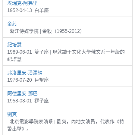
埃瑞克-阿弗里
1952-04-13 白羊座
金毅
浙江傳媒學院 | 金毅（1955-2012）
紀培慧
1989-06-01 雙子座 | 現就讀于文化大學俄文系一年級的
紀培慧
弗洛里安-潘澤納
1976-07-20 巨蟹座
阿德里安-鄧巴
1958-08-01 獅子座
劉爽
北京電影學院表演系 | 劉爽，內地女演員，代表作《特
警出擊》。