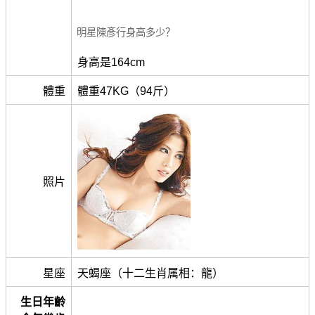
明星陳彥行身高多少？
身高是164cm
體重
體重47KG（94斤）
照片
星座
天蝎座（十二生肖属相：龍）
生日年齡