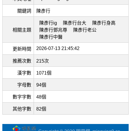
關鍵詞
陳彥行
陳彥行ig
陳彥行台大
陳彥行身高
相關主題
陳彥行鄧兆尊
陳彥行老公
陳彥行中醫
2026-07-13 21:45:42
更新時間
推薦次數
215次
漢字數
1071個
字母數
94個
數字字數
48個
其他字數
82個