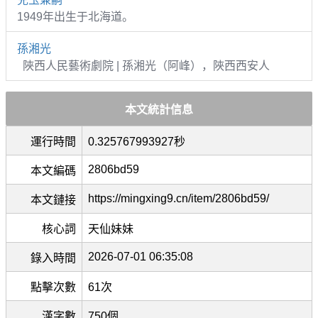
1949年出生于北海道。
孫湘光
陜西人民藝術劇院 | 孫湘光（阿峰），陜西西安人
本文統計信息
運行時間
0.325767993927秒
2806bd59
本文編碼
https://mingxing9.cn/item/2806bd59/
本文鏈接
核心詞
天仙妹妹
2026-07-01 06:35:08
錄入時間
點擊次數
61次
漢字數
750個