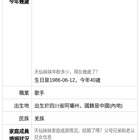
今年幾歲
天仙妹妹年齡多少，現在幾歲了？
生日是1986-06-12，今年40歲
職業
歌手
出生地
出生於四川省阿壩州，國籍是中國(內地)
民族
羌族
天仙妹妹家庭成員情況，結婚了嗎？父母兄弟和老公
家庭成員
兒女信息
婚姻狀況