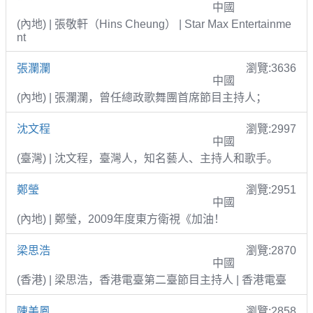
中國
(內地) | 張敬軒（Hins Cheung） | Star Max Entertainme
nt
張瀾瀾
瀏覽:3636
中國
(內地) | 張瀾瀾，曾任總政歌舞團首席節目主持人；
沈文程
瀏覽:2997
中國
(臺灣) | 沈文程，臺灣人，知名藝人、主持人和歌手。
鄭瑩
瀏覽:2951
中國
(內地) | 鄭瑩，2009年度東方衛視《加油！
梁思浩
瀏覽:2870
中國
(香港) | 梁思浩，香港電臺第二臺節目主持人 | 香港電臺
陳美鳳
瀏覽:2858