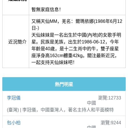
暫無家庭信息！
又稱天仙MM，羌名：爾瑪依娜(1986年6月12
日-）
天仙妹妹是一名出生於中國(內地)的女歌手明
近況簡介
星。民族是羌族，出生於1986-06-12，今年
年齡是40歲，是十二生肖中的牛，雙子座星
座淨身高162cm體重42kg。關注最新近況，
一起支持天仙妹妹吧！
熱門明星
李冠儀
瀏覽:12733
中國
(臺灣) | 李冠儀，中國臺灣人，著名主持人和平面模特
包小柏
瀏覽:9244
中國