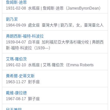
詹姆斯·迪恩
1931-02-08 水瓶座 | 詹姆斯·迪恩（JamesByronDean）
劉乃潔
1984-09-09 處女座 臺灣大學 | 劉乃潔，女，臺灣臺北人
弗朗西斯-福特-科波拉
1939-04-07 白羊座 加利福尼亞大學洛杉磯分校 | 弗朗西
斯·福特·科波拉（1939—）
艾瑪-羅伯茨
1991-02-10 水瓶座 | 艾瑪·羅伯茨（Emma Roberts
費希爾-史蒂文斯
1963-11-27 射手座
戴維-康拉德
1967-08-17 獅子座
兒玉兼嗣