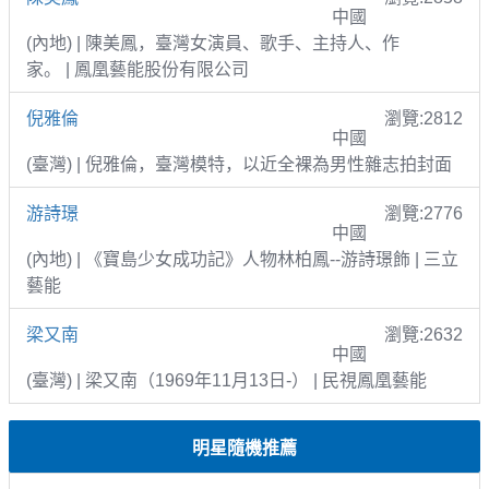
中國
(內地) | 陳美鳳，臺灣女演員、歌手、主持人、作
家。 | 鳳凰藝能股份有限公司
倪雅倫
瀏覽:2812
中國
(臺灣) | 倪雅倫，臺灣模特，以近全裸為男性雜志拍封面
游詩璟
瀏覽:2776
中國
(內地) | 《寶島少女成功記》人物林柏鳳--游詩璟飾 | 三立
藝能
梁又南
瀏覽:2632
中國
(臺灣) | 梁又南（1969年11月13日-） | 民視鳳凰藝能
明星隨機推薦