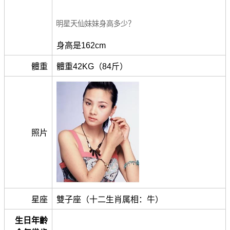
明星天仙妹妹身高多少？
身高是162cm
體重
體重42KG（84斤）
照片
星座
雙子座（十二生肖属相：牛）
生日年齡