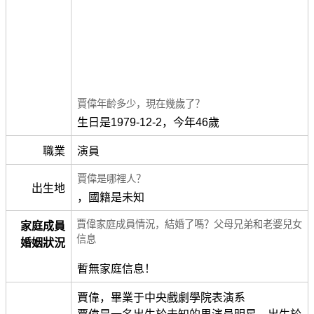
賈偉年齡多少，現在幾歲了？
生日是1979-12-2，今年46歲
職業
演員
賈偉是哪裡人？
出生地
，國籍是未知
賈偉家庭成員情況，結婚了嗎？父母兄弟和老婆兒女
家庭成員
信息
婚姻狀況
暫無家庭信息！
賈偉，畢業于中央戲劇學院表演系