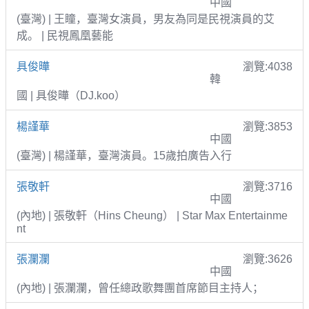
中國
(臺灣) | 王瞳，臺灣女演員，男友為同是民視演員的艾
成。 | 民視鳳凰藝能
具俊曄
瀏覽:4038
韓
國 | 具俊曄（DJ.koo）
楊謹華
瀏覽:3853
中國
(臺灣) | 楊謹華，臺灣演員。15歲拍廣告入行
張敬軒
瀏覽:3716
中國
(內地) | 張敬軒（Hins Cheung） | Star Max Entertainme
nt
張瀾瀾
瀏覽:3626
中國
(內地) | 張瀾瀾，曾任總政歌舞團首席節目主持人；