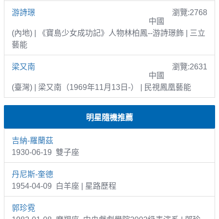
游詩璟
瀏覽:2768
中國
(內地) | 《寶島少女成功記》人物林柏鳳--游詩璟飾 | 三立
藝能
梁又南
瀏覽:2631
中國
(臺灣) | 梁又南（1969年11月13日-） | 民視鳳凰藝能
明星隨機推薦
吉納-羅蘭茲
1930-06-19 雙子座
丹尼斯-奎德
1954-04-09 白羊座 | 星路歷程
郭珍霓