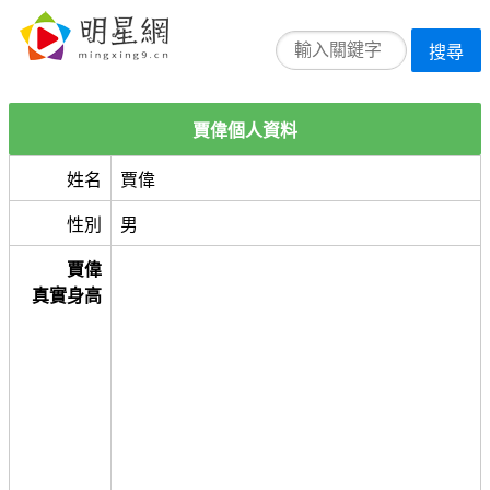
搜尋
賈偉個人資料
姓名
賈偉
性別
男
賈偉
真實身高