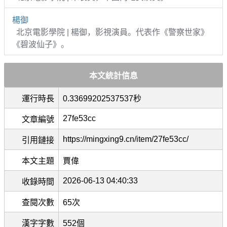
楊御
北京電影學院 | 楊御，影視演員。代表作《警察世家》
《碧波仙子》。
本文統計信息
運行時長
0.33699202537537秒
27fe53cc
文章編號
https://mingxing9.cn/item/27fe53cc/
引用鏈接
本文主題
賈偉
2026-06-13 04:40:33
收錄時間
查閱次數
65次
漢字字數
552個