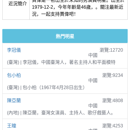
賈偉是一名出生於未知的男演員明星。出生於
近況簡介
1979-12-2，今年年齡是46歲，。關注最新近
況，一起支持賈偉吧！
熱門明星
李冠儀
瀏覽:12720
中國
(臺灣) | 李冠儀，中國臺灣人，著名主持人和平面模特
包小柏
瀏覽:9234
中國
(臺灣) | 包小柏（1967年4月28日出生）
陳亞蘭
瀏覽:4808
中國
(內地) | 陳亞蘭，臺灣女演員、主持人、歌仔戲藝人。
王瞳
瀏覽:4253