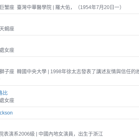
-20 巨蟹座 臺灣中華醫學院 | 羅大佑，（1954年7月20日一）
6 天蝎座
1 處女座
-29 獅子座 韓國中央大學 | 1998年徐太志發表了講述友情與信任
》
洛比
1 處女座
ckson
表演系2006級 | 中國內地女演員，出生于浙江