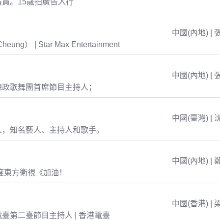
員。15歲拍廣告入行
中國(內地) | 
eung） | Star Max Entertainment
中國(內地) | 
總政歌舞團首席節目主持人；
中國(臺灣) | 
人，知名藝人、主持人和歌手。
中國(內地) | 
年度東方衛視《加油！
中國(香港) | 
臺第二臺節目主持人 | 香港電臺