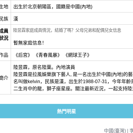
生地
出生於北京朝陽區，國籍是中國(內地)
民族
漢
陸昱霖家庭成員情況，結婚了嗎？父母兄弟和配偶兒女信息
成員
狀況
暫無家庭信息！
作品
《后宮》 《青春風暴》 《網球王子》
陸昱霖，原名陸葉。內地演員
陸昱霖是拉風娛樂旗下藝人, 是一名出生於中國(內地)的
簡介
名叫做kelvin，民族是漢，出生於1988-07-31，今年年
二生肖中的龍，獅子座星座。關注最新近況，一起支持陸
熱門明星
中國(臺灣) | 