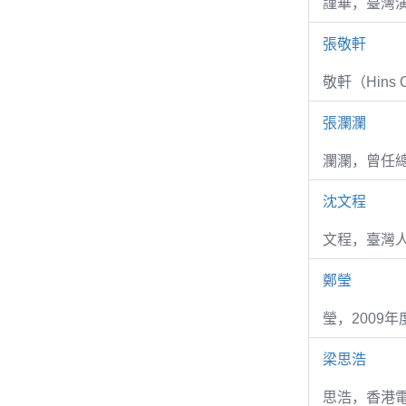
謹華，臺灣演
張敬軒
敬軒（Hins Ch
張瀾瀾
瀾瀾，曾任
沈文程
文程，臺灣
鄭瑩
瑩，2009
梁思浩
思浩，香港電