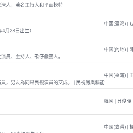
臺灣人，著名主持人和平面模特
中國(臺灣) | 
年4月28日出生）
中國(內地) | 
女演員、主持人、歌仔戲藝人。
中國(臺灣) | 
員，男友為同是民視演員的艾成。 | 民視鳳凰藝能
韓國 | 具俊曄
中國(臺灣) | 