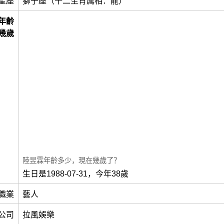
星座
獅子座（十二生肖属相：龍）
年齡
幾歲
陸昱霖年齡多少，現在幾歲了？
生日是1988-07-31，今年38歲
職業
藝人
公司
拉風娛樂