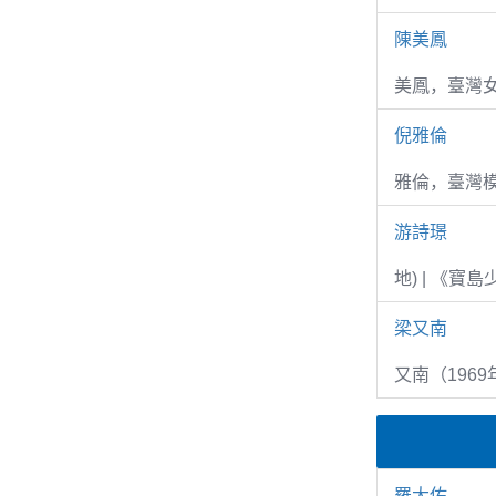
陳美鳳
美鳳，臺灣女
倪雅倫
雅倫，臺灣
游詩璟
地) | 《寶
梁又南
又南（1969
羅大佑