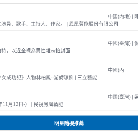
中國(內地) | 
演員、歌手、主持人、作家。 | 鳳凰藝能股份有限公司
中國(臺灣) | 
模特，以近全裸為男性雜志拍封面
中國(內
島少女成功記》人物林柏鳳--游詩璟飾 | 三立藝能
中國(臺灣) | 
年11月13日-） | 民視鳳凰藝能
明星隨機推薦