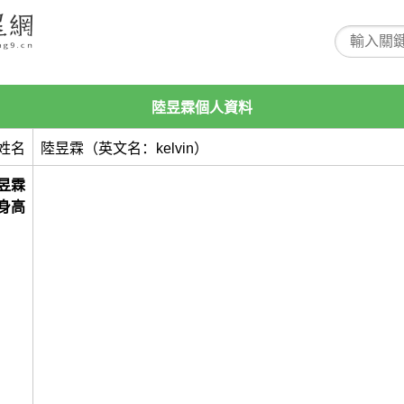
陸昱霖個人資料
姓名
陸昱霖（英文名：kelvin）
昱霖
身高