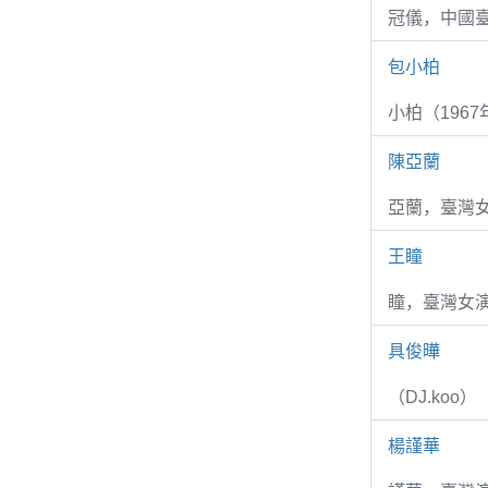
冠儀，中國
包小柏
小柏（1967
陳亞蘭
亞蘭，臺灣
王瞳
瞳，臺灣女演
具俊曄
（DJ.koo）
楊謹華