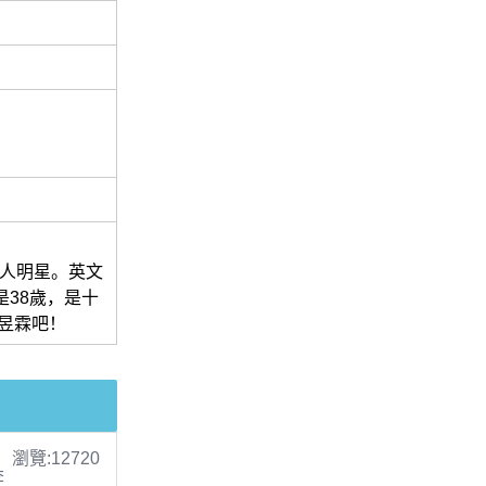
藝人明星。英文
齡是38歲，是十
昱霖吧！
瀏覽:12720
李