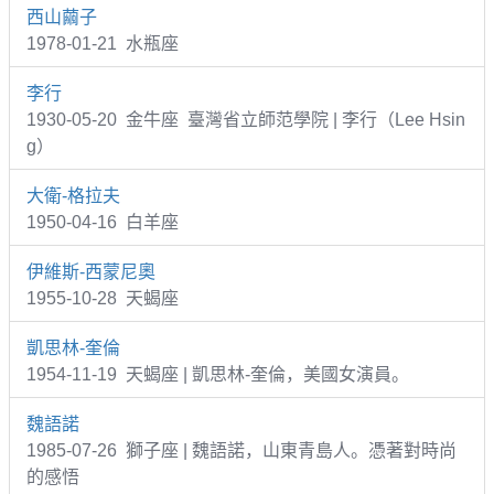
西山繭子
1978-01-21 水瓶座
李行
1930-05-20 金牛座 臺灣省立師范學院 | 李行（Lee Hsin
g）
大衛-格拉夫
1950-04-16 白羊座
伊維斯-西蒙尼奧
1955-10-28 天蝎座
凱思林-奎倫
1954-11-19 天蝎座 | 凱思林-奎倫，美國女演員。
魏語諾
1985-07-26 獅子座 | 魏語諾，山東青島人。憑著對時尚
的感悟