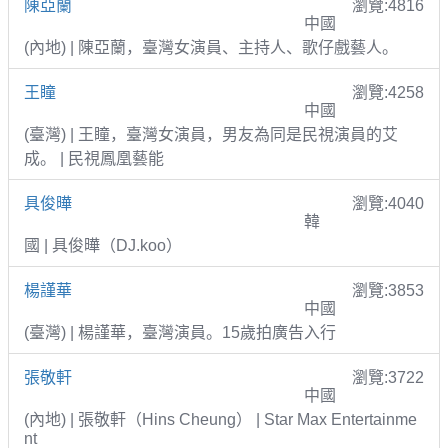
陳亞蘭
瀏覽:4816
中國
(內地) | 陳亞蘭，臺灣女演員、主持人、歌仔戲藝人。
王瞳
瀏覽:4258
中國
(臺灣) | 王瞳，臺灣女演員，男友為同是民視演員的艾
成。 | 民視鳳凰藝能
具俊曄
瀏覽:4040
韓
國 | 具俊曄（DJ.koo）
楊謹華
瀏覽:3853
中國
(臺灣) | 楊謹華，臺灣演員。15歲拍廣告入行
張敬軒
瀏覽:3722
中國
(內地) | 張敬軒（Hins Cheung） | Star Max Entertainme
nt