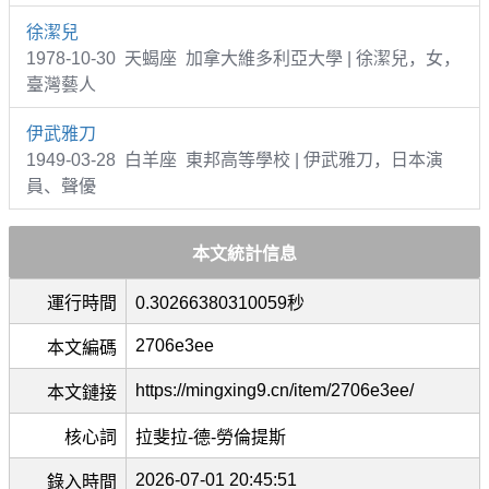
徐潔兒
1978-10-30 天蝎座 加拿大維多利亞大學 | 徐潔兒，女，
臺灣藝人
伊武雅刀
1949-03-28 白羊座 東邦高等學校 | 伊武雅刀，日本演
員、聲優
本文統計信息
運行時間
0.30266380310059秒
2706e3ee
本文編碼
https://mingxing9.cn/item/2706e3ee/
本文鏈接
核心詞
拉斐拉-德-勞倫提斯
2026-07-01 20:45:51
錄入時間