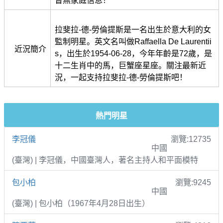
暫無家庭信息！
拉斐拉-德-勞倫提斯是一名出生於意大利的女
監制明星。英文名叫做Raffaella De Laurentii
近況簡介
s，出生於1954-06-28，今年年齡是72歲，是
十二生肖中的馬，巨蟹座星座。關注最新近
況，一起支持拉斐拉-德-勞倫提斯吧！
熱門明星
李冠儀
瀏覽:12735
中國
(臺灣) | 李冠儀，中國臺灣人，著名主持人和平面模特
包小柏
瀏覽:9245
中國
(臺灣) | 包小柏（1967年4月28日出生）