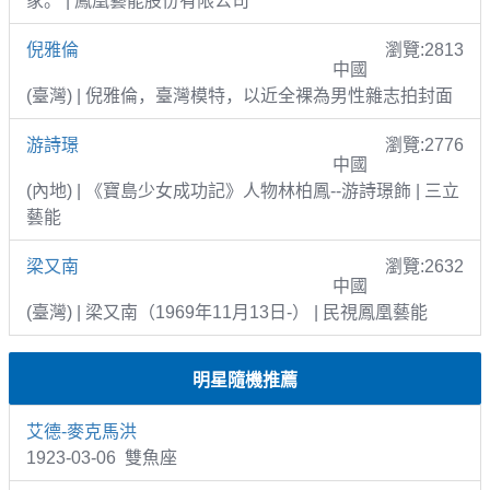
家。 | 鳳凰藝能股份有限公司
倪雅倫
瀏覽:2813
中國
(臺灣) | 倪雅倫，臺灣模特，以近全裸為男性雜志拍封面
游詩璟
瀏覽:2776
中國
(內地) | 《寶島少女成功記》人物林柏鳳--游詩璟飾 | 三立
藝能
梁又南
瀏覽:2632
中國
(臺灣) | 梁又南（1969年11月13日-） | 民視鳳凰藝能
明星隨機推薦
艾德-麥克馬洪
1923-03-06 雙魚座