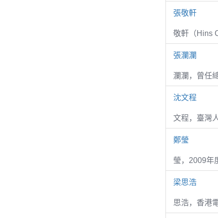
張敬軒
敬軒（Hins Ch
張瀾瀾
瀾瀾，曾任
沈文程
文程，臺灣
鄭瑩
瑩，2009
梁思浩
思浩，香港電