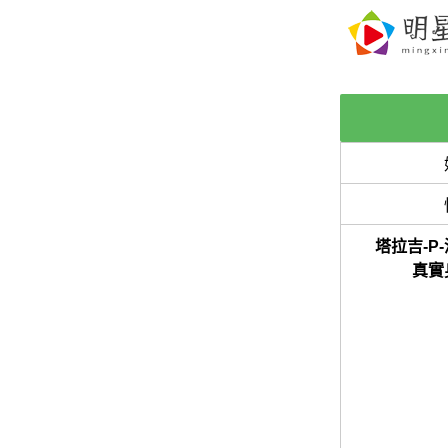
塔拉吉-P
真實