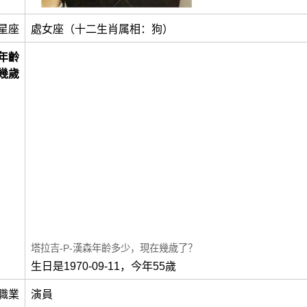
星座
處女座（十二生肖属相：狗）
年齡
幾歲
塔拉吉-P-漢森年齡多少，現在幾歲了？
生日是1970-09-11，今年55歲
職業
演員