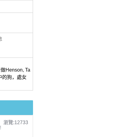
息
nson, Ta
肖中的狗，處女
瀏覽:12733
李