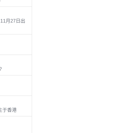
學
年11月27日出
?
日生于香港