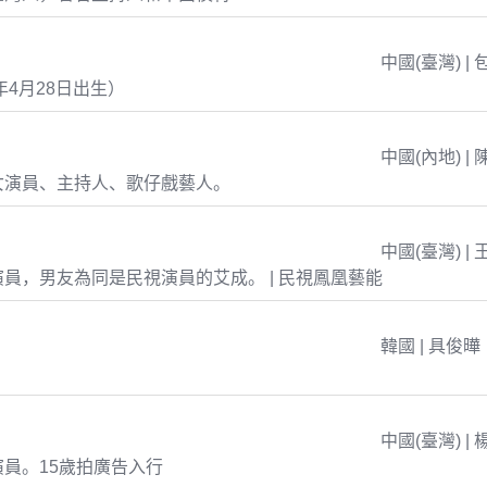
中國(臺灣) | 
年4月28日出生）
中國(內地) | 
女演員、主持人、歌仔戲藝人。
中國(臺灣) | 
員，男友為同是民視演員的艾成。 | 民視鳳凰藝能
韓國 | 具俊曄
中國(臺灣) | 
員。15歲拍廣告入行