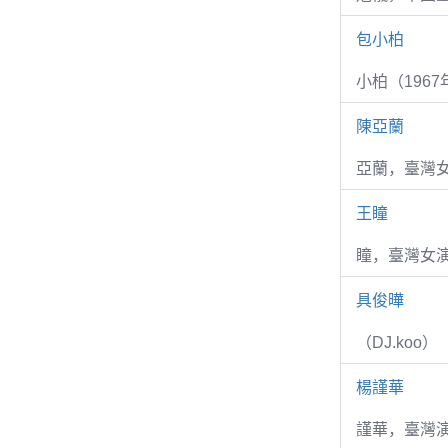
包小柏
小柏（1967
陳亞蘭
亞蘭，臺灣
王瞳
瞳，臺灣女演
具俊曄
（DJ.koo）
楊謹華
謹華，臺灣演