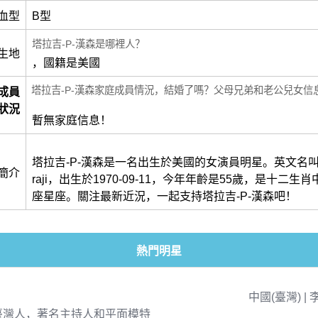
血型
B型
塔拉吉-P-漢森是哪裡人？
生地
，國籍是美國
塔拉吉-P-漢森家庭成員情況，結婚了嗎？父母兄弟和老公兒女信
成員
狀況
暫無家庭信息！
塔拉吉-P-漢森是一名出生於美國的女演員明星。英文名叫做He
簡介
raji，出生於1970-09-11，今年年齡是55歲，是十二生
座星座。關注最新近況，一起支持塔拉吉-P-漢森吧！
熱門明星
中國(臺灣) | 
臺灣人，著名主持人和平面模特