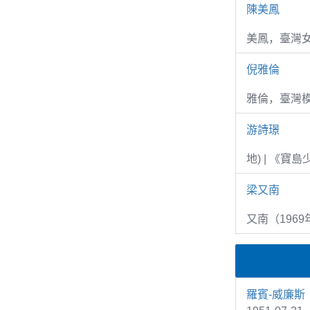
陳美鳳
美鳳，臺灣女
倪雅倫
雅倫，臺灣
游詩璟
地) | 《寶
梁又南
又南（1969
羅賓-威廉斯