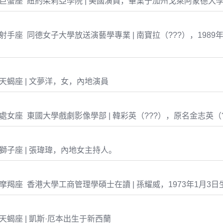
-21 巨蟹座 紐約茱莉亞學院 | 美國演員，畢業于加州戈萊阿蒙德大
-27 射手座 同德女子大學放送演藝學專業 | 南寶拉（???），1989
29 天蝎座 | 文夢洋，女，內地演員
-13 處女座 東國大學戲劇影像學部 | 韓彩英（???），原名金志英（
-20 獅子座 | 張瑋瑋，內地女主持人。
-03 摩羯座 香港大學工商管理學碩士在讀 | 孫耀威，1973年1月3
26 天蝎座 | 凱斯·厄本出生于新西蘭