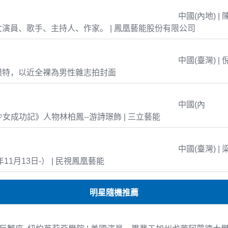
中國(內地) | 
演員、歌手、主持人、作家。 | 鳳凰藝能股份有限公司
中國(臺灣) | 
模特，以近全裸為男性雜志拍封面
中國(內
島少女成功記》人物林柏鳳--游詩璟飾 | 三立藝能
中國(臺灣) | 
年11月13日-） | 民視鳳凰藝能
明星隨機推薦