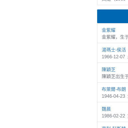
金紫耀
金紫耀，生于
湯瑪士-侯活
1966-12-0
陳穎芝
陳穎芝出生于
布萊爾-布朗
1946-04-2
魏晨
1986-02-