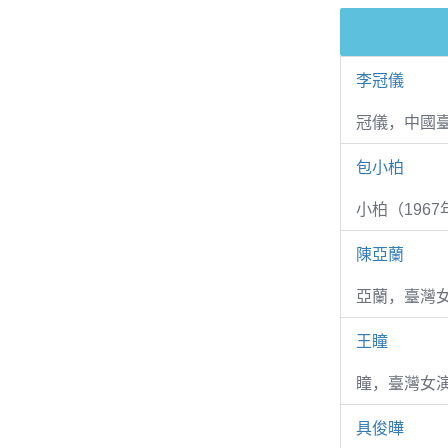
李冠儀
冠儀，中國
包小柏
小柏（1967
陳亞蘭
亞蘭，臺灣
王瞳
瞳，臺灣女演
具俊曄