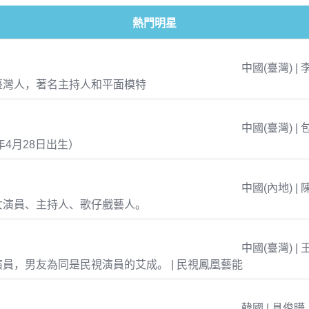
熱門明星
中國(臺灣) | 
臺灣人，著名主持人和平面模特
中國(臺灣) | 
年4月28日出生）
中國(內地) | 
女演員、主持人、歌仔戲藝人。
中國(臺灣) | 
員，男友為同是民視演員的艾成。 | 民視鳳凰藝能
韓國 | 具俊曄