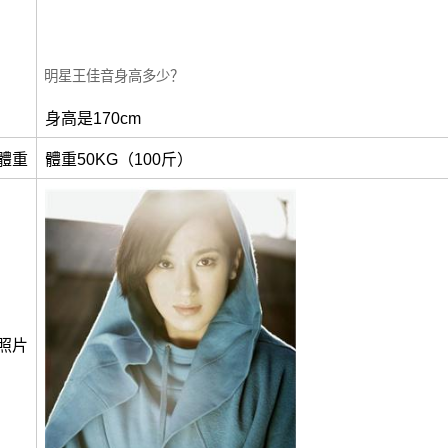
明星王佳音身高多少？
身高是170cm
體重
體重50KG（100斤）
照片