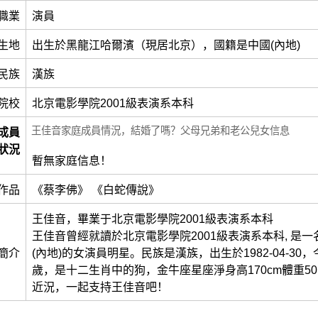
職業
演員
生地
出生於黑龍江哈爾濱（現居北京），國籍是中國(內地)
民族
漢族
院校
北京電影學院2001級表演系本科
王佳音家庭成員情況，結婚了嗎？父母兄弟和老公兒女信息
成員
狀況
暫無家庭信息！
作品
《蔡李佛》 《白蛇傳說》
王佳音，畢業于北京電影學院2001級表演系本科
王佳音曾經就讀於北京電影學院2001級表演系本科, 是
簡介
(內地)的女演員明星。民族是漢族，出生於1982-04-30，
歲，是十二生肖中的狗，金牛座星座淨身高170cm體重50
近況，一起支持王佳音吧！