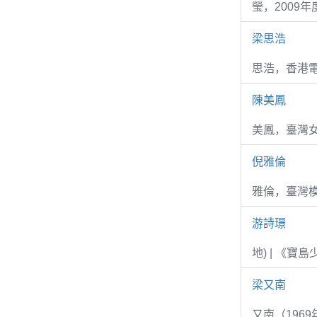
瑩，2009
梁思浩
思浩，香港電
陳美鳳
美鳳，臺灣女
倪雅倫
雅倫，臺灣
游詩璟
地) | 《寶
梁又南
又南（1969