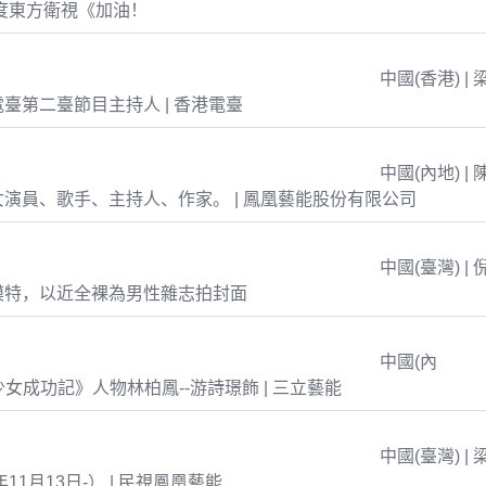
年度東方衛視《加油！
中國(香港) | 
臺第二臺節目主持人 | 香港電臺
中國(內地) | 
演員、歌手、主持人、作家。 | 鳳凰藝能股份有限公司
中國(臺灣) | 
模特，以近全裸為男性雜志拍封面
中國(內
島少女成功記》人物林柏鳳--游詩璟飾 | 三立藝能
中國(臺灣) | 
年11月13日-） | 民視鳳凰藝能