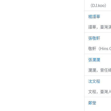
（DJ.koo）
楊謹華
謹華，臺灣演
張敬軒
敬軒（Hins Ch
張瀾瀾
瀾瀾，曾任
沈文程
文程，臺灣
鄭瑩