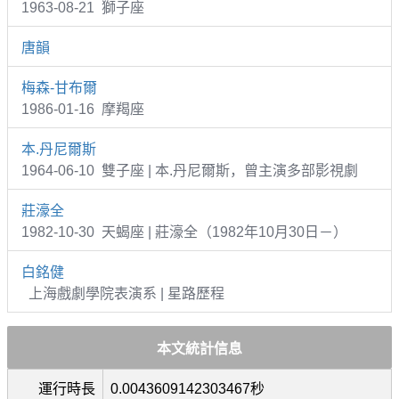
1963-08-21 獅子座
唐韻
梅森-甘布爾
1986-01-16 摩羯座
本.丹尼爾斯
1964-06-10 雙子座 | 本.丹尼爾斯，曾主演多部影視劇
莊濠全
1982-10-30 天蝎座 | 莊濠全（1982年10月30日－）
白銘健
上海戲劇學院表演系 | 星路歷程
本文統計信息
運行時長
0.0043609142303467秒