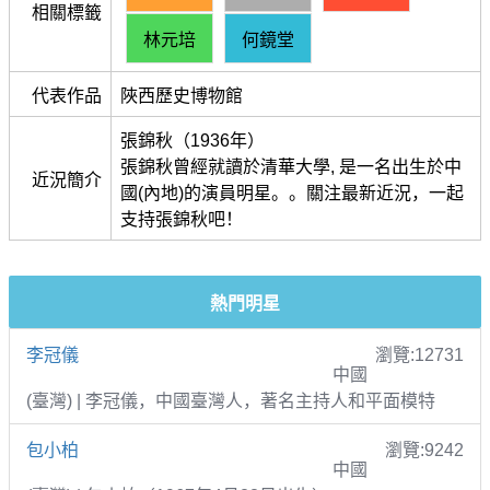
相關標籤
林元培
何鏡堂
代表作品
陜西歷史博物館
張錦秋（1936年）
張錦秋曾經就讀於清華大學, 是一名出生於中
近況簡介
國(內地)的演員明星。。關注最新近況，一起
支持張錦秋吧！
熱門明星
李冠儀
瀏覽:12731
中國
(臺灣) | 李冠儀，中國臺灣人，著名主持人和平面模特
包小柏
瀏覽:9242
中國