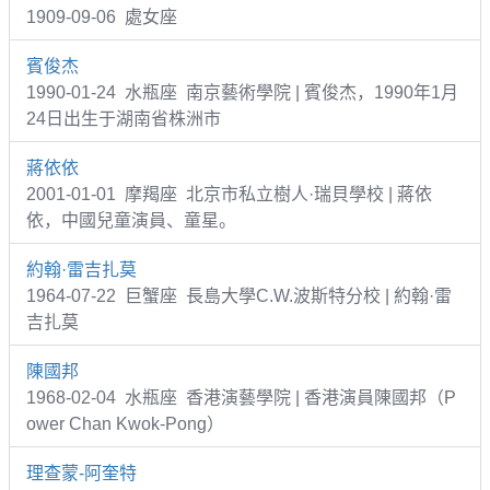
1909-09-06 處女座
賓俊杰
1990-01-24 水瓶座 南京藝術學院 | 賓俊杰，1990年1月
24日出生于湖南省株洲市
蔣依依
2001-01-01 摩羯座 北京市私立樹人·瑞貝學校 | 蔣依
依，中國兒童演員、童星。
約翰·雷吉扎莫
1964-07-22 巨蟹座 長島大學C.W.波斯特分校 | 約翰·雷
吉扎莫
陳國邦
1968-02-04 水瓶座 香港演藝學院 | 香港演員陳國邦（P
ower Chan Kwok-Pong）
理查蒙-阿奎特