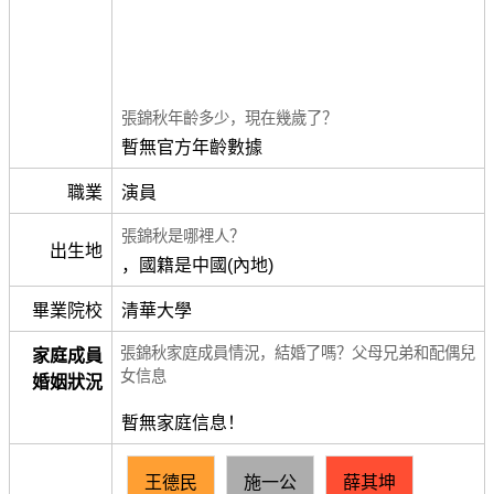
張錦秋年齡多少，現在幾歲了？
暫無官方年齡數據
職業
演員
張錦秋是哪裡人？
出生地
，國籍是中國(內地)
畢業院校
清華大學
張錦秋家庭成員情況，結婚了嗎？父母兄弟和配偶兒
家庭成員
女信息
婚姻狀況
暫無家庭信息！
王德民
施一公
薛其坤