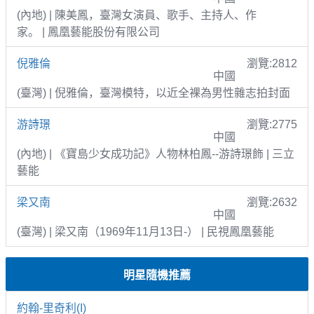
(內地) | 陳美鳳，臺灣女演員、歌手、主持人、作
家。 | 鳳凰藝能股份有限公司
倪雅倫
瀏覽:2812
中國
(臺灣) | 倪雅倫，臺灣模特，以近全裸為男性雜志拍封面
游詩璟
瀏覽:2775
中國
(內地) | 《寶島少女成功記》人物林柏鳳--游詩璟飾 | 三立
藝能
梁又南
瀏覽:2632
中國
(臺灣) | 梁又南（1969年11月13日-） | 民視鳳凰藝能
明星隨機推薦
約翰-里奇利(I)