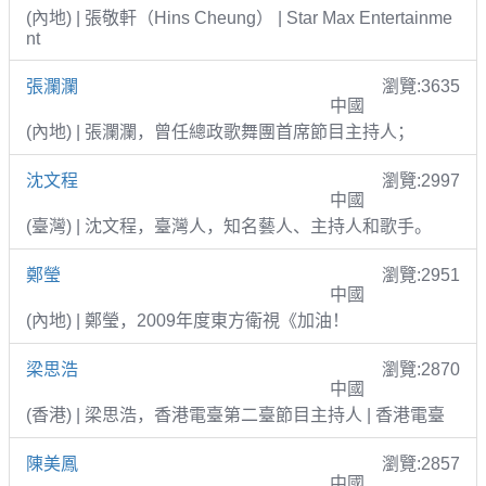
(內地) | 張敬軒（Hins Cheung） | Star Max Entertainme
nt
張瀾瀾
瀏覽:3635
中國
(內地) | 張瀾瀾，曾任總政歌舞團首席節目主持人；
沈文程
瀏覽:2997
中國
(臺灣) | 沈文程，臺灣人，知名藝人、主持人和歌手。
鄭瑩
瀏覽:2951
中國
(內地) | 鄭瑩，2009年度東方衛視《加油！
梁思浩
瀏覽:2870
中國
(香港) | 梁思浩，香港電臺第二臺節目主持人 | 香港電臺
陳美鳳
瀏覽:2857
中國