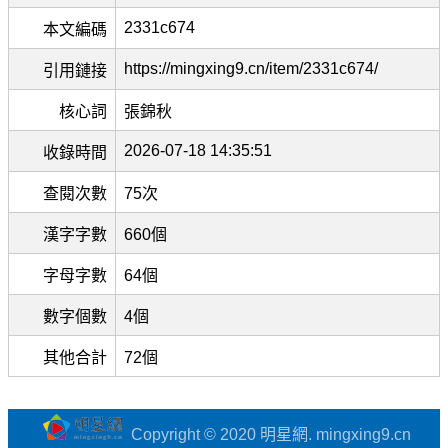
2331c674
本文編碼
https://mingxing9.cn/item/2331c674/
引用鏈接
核心詞
張錦秋
2026-07-18 14:35:51
收錄時間
查閱次數
75次
漢字字數
660個
字母字數
64個
數字個數
4個
其他合計
72個
Copyright © 2020 明星網. mingxing9.cn