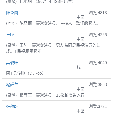
(臺灣) | 包小柏（1967年4月28日出生）
陳亞蘭
瀏覽:4813
中國
(內地) | 陳亞蘭，臺灣女演員、主持人、歌仔戲藝人。
王瞳
瀏覽:4256
中國
(臺灣) | 王瞳，臺灣女演員，男友為同是民視演員的艾
成。 | 民視鳳凰藝能
具俊曄
瀏覽:4040
韓
國 | 具俊曄（DJ.koo）
楊謹華
瀏覽:3853
中國
(臺灣) | 楊謹華，臺灣演員。15歲拍廣告入行
張敬軒
瀏覽:3721
中國