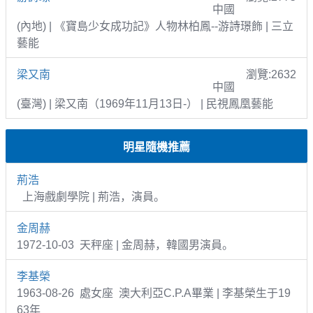
中國
(內地) | 《寶島少女成功記》人物林柏鳳--游詩璟飾 | 三立
藝能
梁又南
瀏覽:2632
中國
(臺灣) | 梁又南（1969年11月13日-） | 民視鳳凰藝能
明星隨機推薦
荊浩
上海戲劇學院 | 荊浩，演員。
金周赫
1972-10-03 天秤座 | 金周赫，韓國男演員。
李基榮
1963-08-26 處女座 澳大利亞C.P.A畢業 | 李基榮生于19
63年