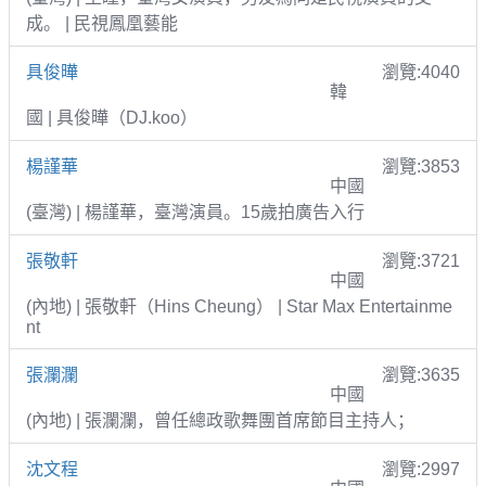
成。 | 民視鳳凰藝能
具俊曄
瀏覽:4040
韓
國 | 具俊曄（DJ.koo）
楊謹華
瀏覽:3853
中國
(臺灣) | 楊謹華，臺灣演員。15歲拍廣告入行
張敬軒
瀏覽:3721
中國
(內地) | 張敬軒（Hins Cheung） | Star Max Entertainme
nt
張瀾瀾
瀏覽:3635
中國
(內地) | 張瀾瀾，曾任總政歌舞團首席節目主持人；
沈文程
瀏覽:2997