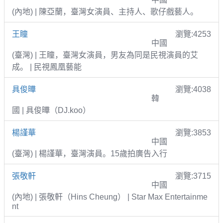
(內地) | 陳亞蘭，臺灣女演員、主持人、歌仔戲藝人。
王瞳
瀏覽:4253
中國
(臺灣) | 王瞳，臺灣女演員，男友為同是民視演員的艾
成。 | 民視鳳凰藝能
具俊曄
瀏覽:4038
韓
國 | 具俊曄（DJ.koo）
楊謹華
瀏覽:3853
中國
(臺灣) | 楊謹華，臺灣演員。15歲拍廣告入行
張敬軒
瀏覽:3715
中國
(內地) | 張敬軒（Hins Cheung） | Star Max Entertainme
nt