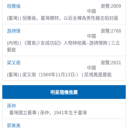
倪雅倫
瀏覽:2809
中國
(臺灣) | 倪雅倫，臺灣模特，以近全裸為男性雜志拍封面
游詩璟
瀏覽:2768
中國
(內地) | 《寶島少女成功記》人物林柏鳳--游詩璟飾 | 三立
藝能
梁又南
瀏覽:2631
中國
(臺灣) | 梁又南（1969年11月13日-） | 民視鳳凰藝能
明星隨機推薦
孫仲
臺灣國立藝專 | 孫仲，1941年生于臺灣
郭美美