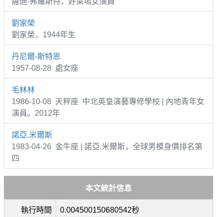
薩迪-弗羅斯特，好萊塢女演員
劉家榮
劉家榮，1944年生
丹尼爾-斯特恩
1957-08-28 處女座
毛林林
1986-10-08 天秤座 中北英皇演藝專修學校 | 內地青年女
演員。2012年
諾亞.米爾斯
1983-04-26 金牛座 | 諾亞.米爾斯，全球男模身價排名第
四
本文統計信息
執行時間
0.004500150680542秒