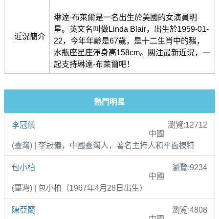
琳達-布萊爾是一名出生於美國的女演員明
星。英文名叫做Linda Blair，出生於1959-01-
近況簡介
22，今年年齡是67歲，是十二生肖中的豬，
水瓶座星座淨身高158cm。關注最新近況，一
起支持琳達-布萊爾吧！
熱門明星
李冠儀
瀏覽:12712
中國
(臺灣) | 李冠儀，中國臺灣人，著名主持人和平面模特
包小柏
瀏覽:9234
中國
(臺灣) | 包小柏（1967年4月28日出生）
陳亞蘭
瀏覽:4808
中國