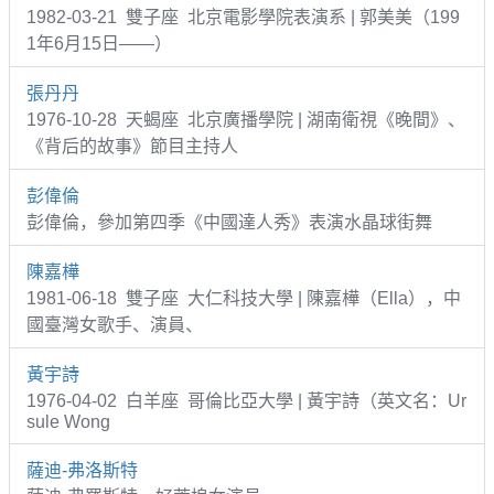
1982-03-21 雙子座 北京電影學院表演系 | 郭美美（199
1年6月15日——）
張丹丹
1976-10-28 天蝎座 北京廣播學院 | 湖南衛視《晚間》、
《背后的故事》節目主持人
彭偉倫
彭偉倫，參加第四季《中國達人秀》表演水晶球街舞
陳嘉樺
1981-06-18 雙子座 大仁科技大學 | 陳嘉樺（Ella），中
國臺灣女歌手、演員、
黃宇詩
1976-04-02 白羊座 哥倫比亞大學 | 黃宇詩（英文名：Ur
sule Wong
薩迪-弗洛斯特