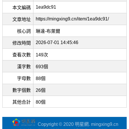
1ea9dc91
本文編碼
https://mingxing9.cn/item/1ea9dc91/
文章地址
核心詞
琳達-布萊爾
2026-07-01 14:45:46
修改時間
查看次數
149次
漢字數
693個
字母數
88個
數字個數
26個
其他合計
80個
Copyright © 2020 明星網. mingxing9.cn