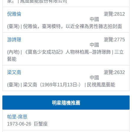
家。 | 鳳凰藝能股份有限公司
倪雅倫
瀏覽:2812
中國
(臺灣) | 倪雅倫，臺灣模特，以近全裸為男性雜志拍封面
游詩璟
瀏覽:2775
中國
(內地) | 《寶島少女成功記》人物林柏鳳--游詩璟飾 | 三立
藝能
梁又南
瀏覽:2632
中國
(臺灣) | 梁又南（1969年11月13日-） | 民視鳳凰藝能
明星隨機推薦
帕里-席恩
1973-06-26 巨蟹座