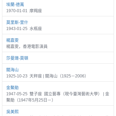
埃蘭-德萬
1970-01-01 摩羯座
莫里斯-里什
1943-01-25 水瓶座
楊嘉雯
楊嘉雯，香港電影演員
莎曼珊-莫頓
關海山
1925-10-23 天秤座 | 關海山（1925－2006）
金鰲勛
1947-05-25 雙子座 國立藝專（現今臺灣藝術大學） | 金
鰲勛（1947年5月25日－）
吳美熙