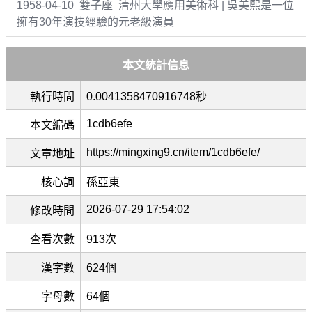
1958-04-10 雙子座 清州大學應用美術科 | 吳美熙是一位
擁有30年演技經驗的元老級演員
本文統計信息
執行時間
0.0041358470916748秒
1cdb6efe
本文編碼
https://mingxing9.cn/item/1cdb6efe/
文章地址
核心詞
孫亞東
2026-07-29 17:54:02
修改時間
查看次數
913次
漢字數
624個
字母數
64個