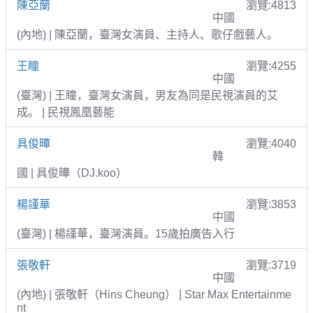
陳亞蘭
瀏覽:4813
中國
(內地) | 陳亞蘭，臺灣女演員、主持人、歌仔戲藝人。
王瞳
瀏覽:4255
中國
(臺灣) | 王瞳，臺灣女演員，男友為同是民視演員的艾
成。 | 民視鳳凰藝能
具俊曄
瀏覽:4040
韓
國 | 具俊曄（DJ.koo）
楊謹華
瀏覽:3853
中國
(臺灣) | 楊謹華，臺灣演員。15歲拍廣告入行
張敬軒
瀏覽:3719
中國
(內地) | 張敬軒（Hins Cheung） | Star Max Entertainme
nt