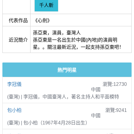
千人斬
代表作品
《心劍》
孫亞東，演員，臺灣人
近況簡介
孫亞東是一名出生於中國(內地)的演員明
星。。關注最新近況，一起支持孫亞東吧！
熱門明星
李冠儀
瀏覽:12730
中國
(臺灣) | 李冠儀，中國臺灣人，著名主持人和平面模特
包小柏
瀏覽:9241
中國
(臺灣) | 包小柏（1967年4月28日出生）