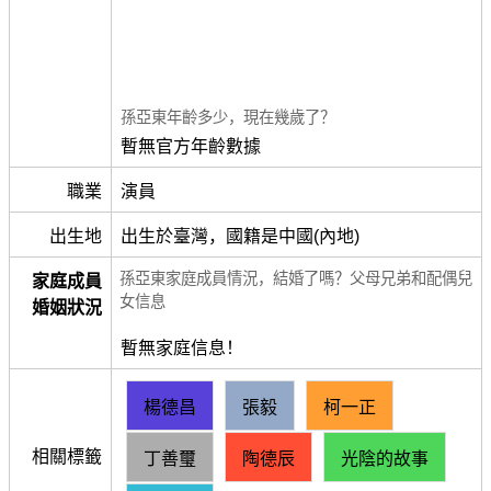
孫亞東年齡多少，現在幾歲了？
暫無官方年齡數據
職業
演員
出生地
出生於臺灣，國籍是中國(內地)
孫亞東家庭成員情況，結婚了嗎？父母兄弟和配偶兒
家庭成員
女信息
婚姻狀況
暫無家庭信息！
楊德昌
張毅
柯一正
相關標籤
丁善璽
陶德辰
光陰的故事