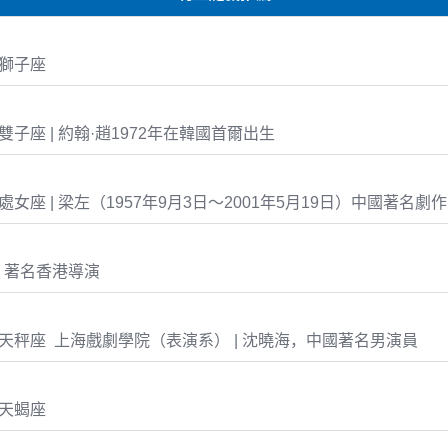
2 獅子座
16 雙子座 | 約翰·趙1972年在韓國首爾出生
-03 處女座 | 梁左（1957年9月3日～2001年5月19日）中國著名劇
，著名香港導演
-05 天秤座 上海戲劇學院（表演系） | 沈曉海，中國著名男演員
3 天蝎座