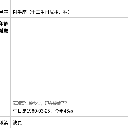
星座
射手座（十二生肖属相：猴）
年齡
幾歲
羅湘晉年齡多少，現在幾歲了？
生日是1980-03-25，今年46歲
職業
演員