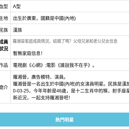
血型
A型
生地
出生於廣東，國籍是中國(內地)
民族
漢族
羅湘晉家庭成員情況，結婚了嗎？父母兄弟和老公兒女信息
成員
狀況
暫無家庭信息！
作品
電視劇《心網》;電影《誰說我不在乎》。
羅湘晉，廣告模特、演員。
羅湘晉是一名出生於中國(內地)的女演員明星。民族是漢族
簡介
0-03-25，今年年齡是46歲，是十二生肖中的猴，射手
新近況，一起支持羅湘晉吧！
熱門明星