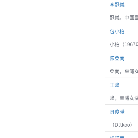
李冠儀
冠儀，中國
包小柏
小柏（1967
陳亞蘭
亞蘭，臺灣
王瞳
瞳，臺灣女演
具俊曄
（DJ.koo）