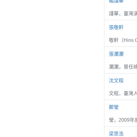
楊謹華
謹華，臺灣演
張敬軒
敬軒（Hins Ch
張瀾瀾
瀾瀾，曾任
沈文程
文程，臺灣
鄭瑩
瑩，2009
梁思浩