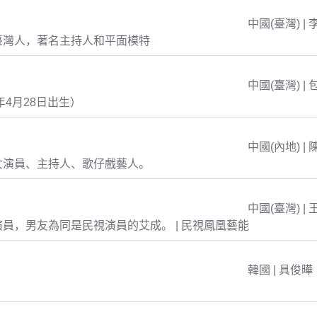
中國(臺灣) | 
臺灣人，著名主持人和平面模特
中國(臺灣) | 
年4月28日出生）
中國(內地) | 
女演員、主持人、歌仔戲藝人。
中國(臺灣) | 
員，男友為同是民視演員的艾成。 | 民視鳳凰藝能
韓國 | 具俊曄