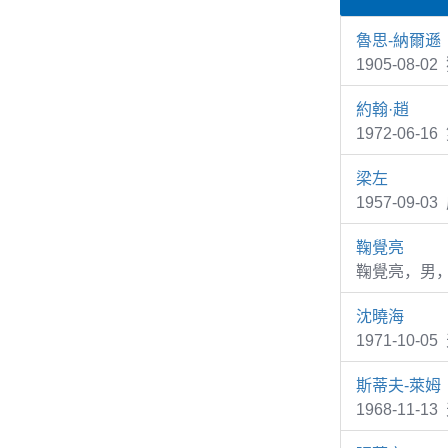
魯思-納爾遜
1905-08-0
約翰·趙
1972-06-
梁左
1957-09
鞠覺亮
鞠覺亮，男
沈曉海
1971-10
斯蒂夫-萊姆
1968-11-1