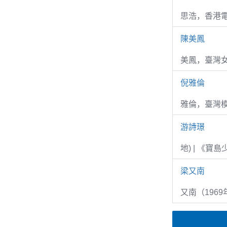
思浩，香港電
陳美鳳
美鳳，臺灣女
倪雅倫
雅倫，臺灣
游詩璟
地) | 《寶
梁又南
又南（1969