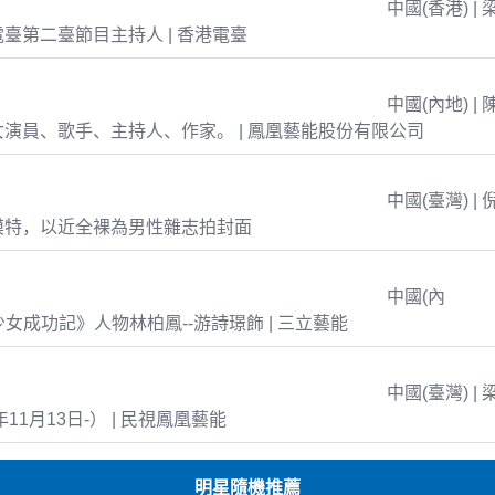
中國(香港) | 
臺第二臺節目主持人 | 香港電臺
中國(內地) | 
演員、歌手、主持人、作家。 | 鳳凰藝能股份有限公司
中國(臺灣) | 
模特，以近全裸為男性雜志拍封面
中國(內
島少女成功記》人物林柏鳳--游詩璟飾 | 三立藝能
中國(臺灣) | 
年11月13日-） | 民視鳳凰藝能
明星隨機推薦