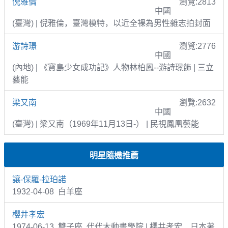
倪雅倫
瀏覽:2813
中國
(臺灣) | 倪雅倫，臺灣模特，以近全裸為男性雜志拍封面
游詩璟
瀏覽:2776
中國
(內地) | 《寶島少女成功記》人物林柏鳳--游詩璟飾 | 三立
藝能
梁又南
瀏覽:2632
中國
(臺灣) | 梁又南（1969年11月13日-） | 民視鳳凰藝能
明星隨機推薦
讓-保羅-拉珀諾
1932-04-08 白羊座
櫻井孝宏
1974-06-13 雙子座 代代木動畫學院 | 櫻井孝宏、日本著