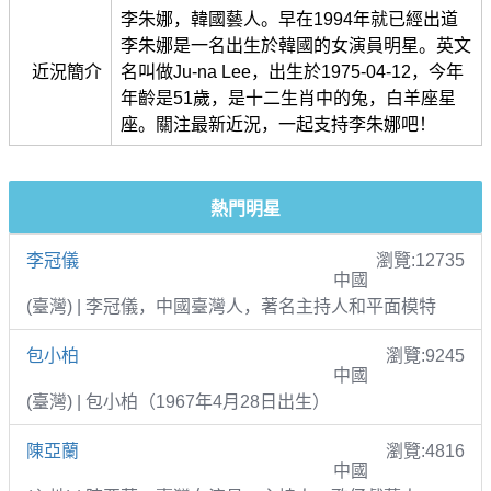
李朱娜，韓國藝人。早在1994年就已經出道
李朱娜是一名出生於韓國的女演員明星。英文
近況簡介
名叫做Ju-na Lee，出生於1975-04-12，今年
年齡是51歲，是十二生肖中的兔，白羊座星
座。關注最新近況，一起支持李朱娜吧！
熱門明星
李冠儀
瀏覽:12735
中國
(臺灣) | 李冠儀，中國臺灣人，著名主持人和平面模特
包小柏
瀏覽:9245
中國
(臺灣) | 包小柏（1967年4月28日出生）
陳亞蘭
瀏覽:4816
中國