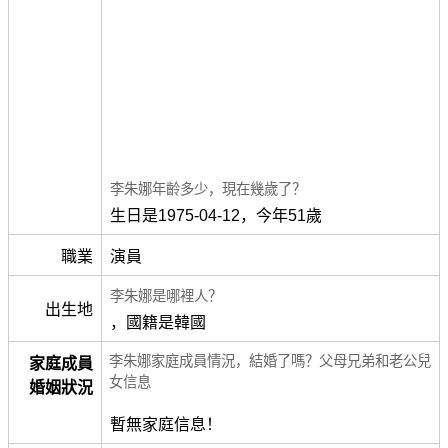
李朱娜年齡多少，現在幾歲了？
生日是1975-04-12，今年51歲
職業
演員
李朱娜是哪裡人？
出生地
，國籍是韓國
李朱娜家庭成員情況，結婚了嗎？父母兄弟和老公兒
家庭成員
女信息
婚姻狀況
暫無家庭信息！