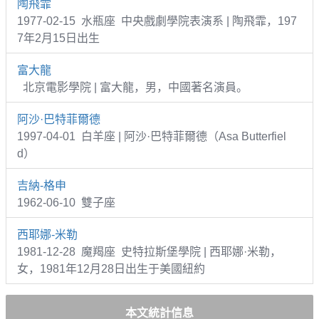
陶飛霏
1977-02-15 水瓶座 中央戲劇學院表演系 | 陶飛霏，197
7年2月15日出生
富大龍
北京電影學院 | 富大龍，男，中國著名演員。
阿沙·巴特菲爾德
1997-04-01 白羊座 | 阿沙·巴特菲爾德（Asa Butterfiel
d）
吉納-格申
1962-06-10 雙子座
西耶娜-米勒
1981-12-28 魔羯座 史特拉斯堡學院 | 西耶娜·米勒，
女，1981年12月28日出生于美國紐約
本文統計信息