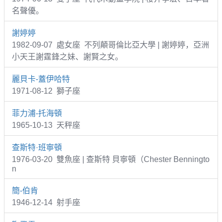
名聲優。
謝婷婷
1982-09-07 處女座 不列顛哥倫比亞大學 | 謝婷婷，亞洲
小天王謝霆鋒之妹、謝賢之女。
麗貝卡-蓋伊哈特
1971-08-12 獅子座
菲力浦-托海頓
1965-10-13 天秤座
查斯特·班寧頓
1976-03-20 雙魚座 | 查斯特 貝寧頓（Chester Benningto
n
簡-伯肯
1946-12-14 射手座