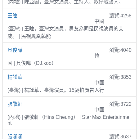
(內地) | 陳亞蘭，臺灣女演員、主持人、歌仔戲藝人。
王瞳
瀏覽:4258
中國
(臺灣) | 王瞳，臺灣女演員，男友為同是民視演員的艾
成。 | 民視鳳凰藝能
具俊曄
瀏覽:4040
韓
國 | 具俊曄（DJ.koo）
楊謹華
瀏覽:3853
中國
(臺灣) | 楊謹華，臺灣演員。15歲拍廣告入行
張敬軒
瀏覽:3722
中國
(內地) | 張敬軒（Hins Cheung） | Star Max Entertainme
nt
張瀾瀾
瀏覽:3637