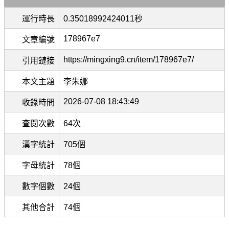
運行時長
0.35018992424011秒
178967e7
文章編號
https://mingxing9.cn/item/178967e7/
引用鏈接
本文主題
李朱娜
2026-07-08 18:43:49
收錄時間
查閱次數
64次
漢字統計
705個
字母統計
78個
數字個數
24個
其他合計
74個