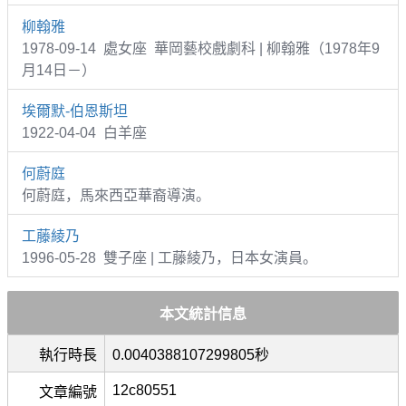
柳翰雅
1978-09-14 處女座 華岡藝校戲劇科 | 柳翰雅（1978年9
月14日－）
埃爾默-伯恩斯坦
1922-04-04 白羊座
何蔚庭
何蔚庭，馬來西亞華裔導演。
工藤綾乃
1996-05-28 雙子座 | 工藤綾乃，日本女演員。
本文統計信息
執行時長
0.0040388107299805秒
12c80551
文章編號