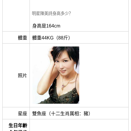
明星陳美詩身高多少？
身高是164cm
體重
體重44KG（88斤）
照片
星座
雙魚座（十二生肖属相：豬）
生日年齡