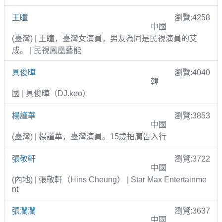
王瞳
瀏覽:4258
中國
(臺灣) | 王瞳，臺灣女演員，男友為同是民視演員的艾
成。 | 民視鳳凰藝能
具俊曄
瀏覽:4040
韓
國 | 具俊曄（DJ.koo）
楊謹華
瀏覽:3853
中國
(臺灣) | 楊謹華，臺灣演員。15歲拍廣告入行
張敬軒
瀏覽:3722
中國
(內地) | 張敬軒（Hins Cheung） | Star Max Entertainme
nt
張瀾瀾
瀏覽:3637
中國