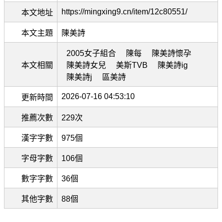
https://mingxing9.cn/item/12c80551/
本文地址
本文主題
陳美詩
2005女子組合
陳每
陳美詩懷孕
本文相關
陳美詩女兒
美斯TVB
陳美詩ig
陳美詩j
區美詩
2026-07-16 04:53:10
更新時間
推薦次數
229次
漢字字數
975個
字母字數
106個
數字字數
36個
其他字數
88個