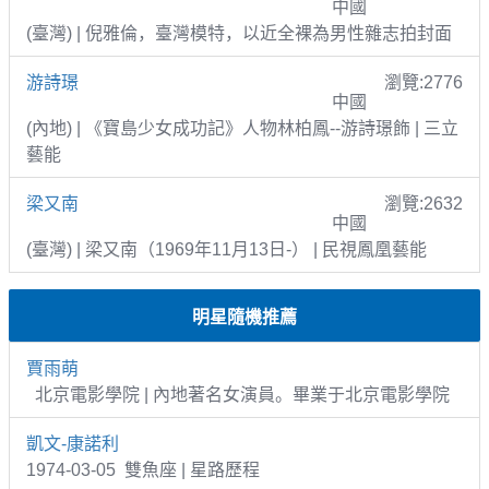
中國
(臺灣) | 倪雅倫，臺灣模特，以近全裸為男性雜志拍封面
游詩璟
瀏覽:2776
中國
(內地) | 《寶島少女成功記》人物林柏鳳--游詩璟飾 | 三立
藝能
梁又南
瀏覽:2632
中國
(臺灣) | 梁又南（1969年11月13日-） | 民視鳳凰藝能
明星隨機推薦
賈雨萌
北京電影學院 | 內地著名女演員。畢業于北京電影學院
凱文-康諾利
1974-03-05 雙魚座 | 星路歷程