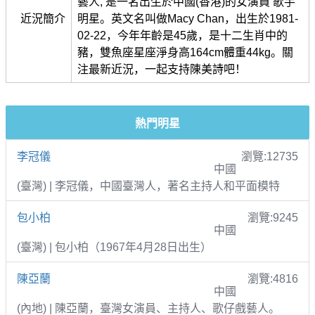
藝人, 是一名出生於中國(香港)的女演員 歌手
近況簡介
明星。英文名叫做Macy Chan，出生於1981-
02-22，今年年齡是45歲，是十二生肖中的
豬，雙魚座星座淨身高164cm體重44kg。關
注最新近況，一起支持陳美詩吧！
熱門明星
李冠儀
瀏覽:12735
中國
(臺灣) | 李冠儀，中國臺灣人，著名主持人和平面模特
包小柏
瀏覽:9245
中國
(臺灣) | 包小柏（1967年4月28日出生）
陳亞蘭
瀏覽:4816
中國
(內地) | 陳亞蘭，臺灣女演員、主持人、歌仔戲藝人。