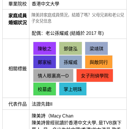
畢業院校
香港中文大學
陳美詩家庭成員情況，結婚了嗎？父母兄弟和老公兒
家庭成員
子女兒信息
婚姻狀況
配偶：老公孫耀威 (結婚於 2017 年)
陳敏之
鄧健泓
梁靖琪
鄭家榆
孫耀威
與敵同行
相關標籤
情人眼裏高一D
女子刑偵學院
校墓處
掌上明珠
代表作品
法證先鋒II
陳美詩（Macy Chan
陳美詩曾經就讀於香港中文大學, 是TVB旗下