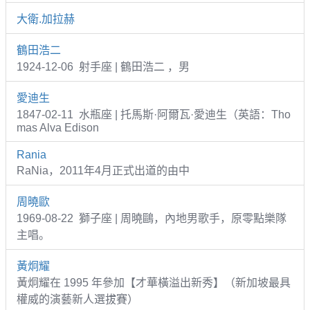
大衛.加拉赫
鶴田浩二
1924-12-06 射手座 | 鶴田浩二 ，男
愛迪生
1847-02-11 水瓶座 | 托馬斯·阿爾瓦·愛迪生（英語：Tho
mas Alva Edison
Rania
RaNia，2011年4月正式出道的由中
周曉歐
1969-08-22 獅子座 | 周曉鷗，內地男歌手，原零點樂隊
主唱。
黃炯耀
黃炯耀在 1995 年參加【才華橫溢出新秀】（新加坡最具
權威的演藝新人選拔賽）