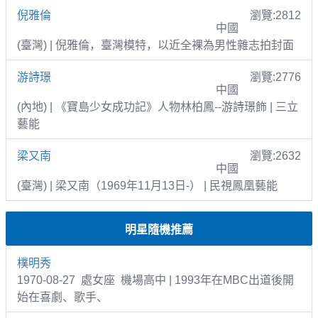
倪雅倫
瀏覽:2812
中國
(臺灣) | 倪雅倫，臺灣模特，以近全裸為男性雜志拍封面
游詩璟
瀏覽:2776
中國
(內地) | 《寶島少女成功記》人物林柏鳳--游詩璟飾 | 三立
藝能
梁又南
瀏覽:2632
中國
(臺灣) | 梁又南（1969年11月13日-） | 民視鳳凰藝能
明星隨機推薦
樸明秀
1970-08-27 處女座 機場高中 | 1993年在MBC出道後開
始在喜劇、歌手、