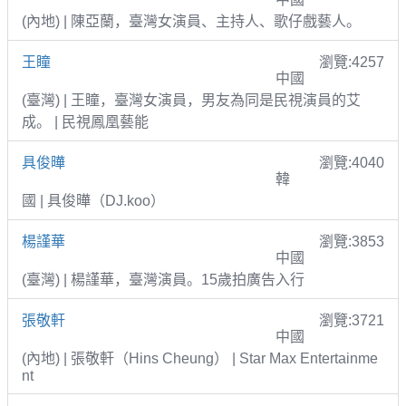
(內地) | 陳亞蘭，臺灣女演員、主持人、歌仔戲藝人。
王瞳
瀏覽:4257
中國
(臺灣) | 王瞳，臺灣女演員，男友為同是民視演員的艾
成。 | 民視鳳凰藝能
具俊曄
瀏覽:4040
韓
國 | 具俊曄（DJ.koo）
楊謹華
瀏覽:3853
中國
(臺灣) | 楊謹華，臺灣演員。15歲拍廣告入行
張敬軒
瀏覽:3721
中國
(內地) | 張敬軒（Hins Cheung） | Star Max Entertainme
nt