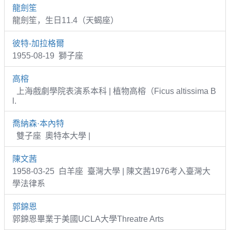
龍劍笙
龍劍笙，生日11.4（天蝎座）
彼特-加拉格爾
1955-08-19 獅子座
高榕
上海戲劇學院表演系本科 | 植物高榕（Ficus altissima B
l.
喬納森·本內特
雙子座 奧特本大學 |
陳文茜
1958-03-25 白羊座 臺灣大學 | 陳文茜1976考入臺灣大
學法律系
郭錦恩
郭錦恩畢業于美國UCLA大學Threatre Arts