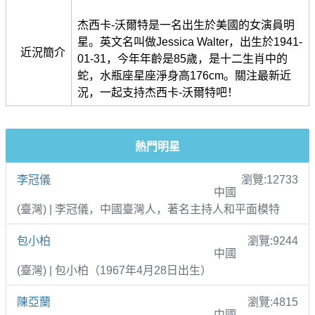
杰西卡-沃爾特是一名出生於美國的女演員明
星。英文名叫做Jessica Walter，出生於1941-
近況簡介
01-31，今年年齡是85歲，是十二生肖中的
蛇，水瓶座星座淨身高176cm。關注最新近
況，一起支持杰西卡-沃爾特吧！
熱門明星
李冠儀
瀏覽:12733
中國
(臺灣) | 李冠儀，中國臺灣人，著名主持人和平面模特
包小柏
瀏覽:9244
中國
(臺灣) | 包小柏（1967年4月28日出生）
陳亞蘭
瀏覽:4815
中國