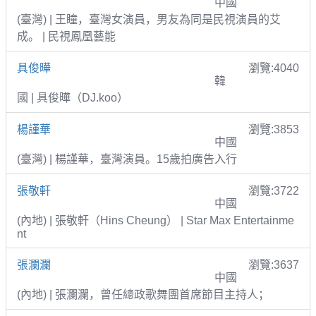
中國
(臺灣) | 王瞳，臺灣女演員，男友為同是民視演員的艾
成。 | 民視鳳凰藝能
具俊曄
瀏覽:4040
韓
國 | 具俊曄（DJ.koo）
楊謹華
瀏覽:3853
中國
(臺灣) | 楊謹華，臺灣演員。15歲拍廣告入行
張敬軒
瀏覽:3722
中國
(內地) | 張敬軒（Hins Cheung） | Star Max Entertainme
nt
張瀾瀾
瀏覽:3637
中國
(內地) | 張瀾瀾，曾任總政歌舞團首席節目主持人；