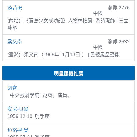
游詩璟
瀏覽:2776
中國
(內地) | 《寶島少女成功記》人物林柏鳳--游詩璟飾 | 三立
藝能
梁又南
瀏覽:2632
中國
(臺灣) | 梁又南（1969年11月13日-） | 民視鳳凰藝能
明星隨機推薦
胡睿
中央戲劇學院 | 胡睿，演員。
安尼-貝爾
1956-12-10 射手座
道格-利曼