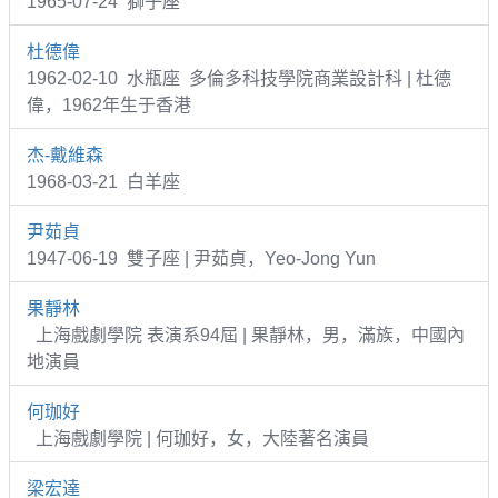
1965-07-24 獅子座
杜德偉
1962-02-10 水瓶座 多倫多科技學院商業設計科 | 杜德
偉，1962年生于香港
杰-戴維森
1968-03-21 白羊座
尹茹貞
1947-06-19 雙子座 | 尹茹貞，Yeo-Jong Yun
果靜林
上海戲劇學院 表演系94屆 | 果靜林，男，滿族，中國內
地演員
何珈好
上海戲劇學院 | 何珈好，女，大陸著名演員
梁宏達