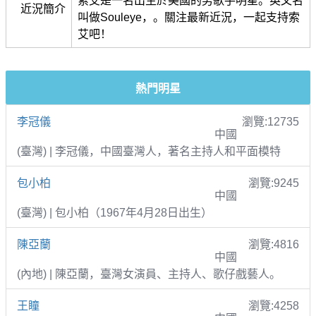
索艾是一名出生於美國的男歌手明星。英文名
近況簡介
叫做Souleye，。關注最新近況，一起支持索
艾吧！
熱門明星
李冠儀
瀏覽:12735
中國
(臺灣) | 李冠儀，中國臺灣人，著名主持人和平面模特
包小柏
瀏覽:9245
中國
(臺灣) | 包小柏（1967年4月28日出生）
陳亞蘭
瀏覽:4816
中國
(內地) | 陳亞蘭，臺灣女演員、主持人、歌仔戲藝人。
王瞳
瀏覽:4258