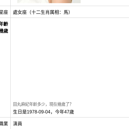
星座
處女座（十二生肖属相：馬）
年齡
幾歲
田丸麻紀年齡多少，現在幾歲了？
生日是1978-09-04，今年47歲
職業
演員