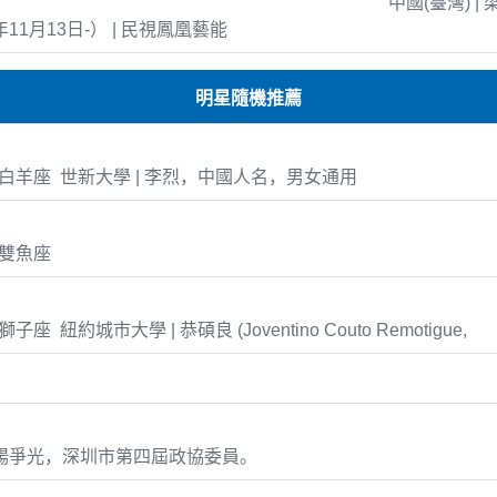
中國(臺灣) | 
年11月13日-） | 民視鳳凰藝能
明星隨機推薦
-29 白羊座 世新大學 | 李烈，中國人名，男女通用
1 雙魚座
8 獅子座 紐約城市大學 | 恭碩良 (Joventino Couto Remotigue,
 楊爭光，深圳市第四屆政協委員。