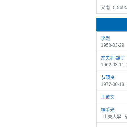
又南（1969
李烈
1958-03
杰夫利-諾丁
1962-03-1
恭碩良
1977-08-1
王啟文
楊爭光
山東大學 |