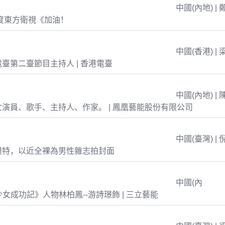
中國(內地) | 
年度東方衛視《加油！
中國(香港) | 
臺第二臺節目主持人 | 香港電臺
中國(內地) | 
演員、歌手、主持人、作家。 | 鳳凰藝能股份有限公司
中國(臺灣) | 
模特，以近全裸為男性雜志拍封面
中國(內
島少女成功記》人物林柏鳳--游詩璟飾 | 三立藝能