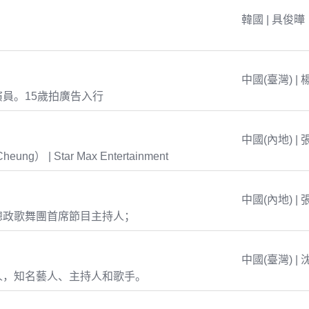
韓國 | 具俊曄
中國(臺灣) | 
員。15歲拍廣告入行
中國(內地) | 
eung） | Star Max Entertainment
中國(內地) | 
總政歌舞團首席節目主持人；
中國(臺灣) | 
人，知名藝人、主持人和歌手。