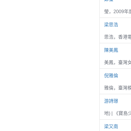
瑩，2009
梁思浩
思浩，香港電
陳美鳳
美鳳，臺灣女
倪雅倫
雅倫，臺灣
游詩璟
地) | 《寶
梁又南