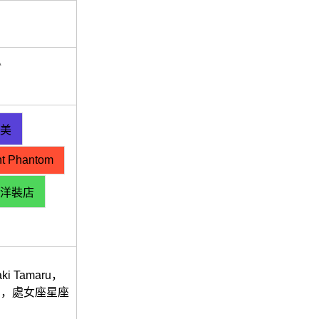
息
美
ht Phantom
洋裝店
Tamaru，
的馬，處女座星座