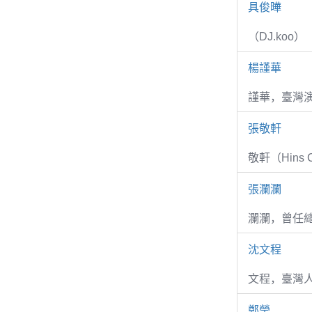
具俊曄
（DJ.koo）
楊謹華
謹華，臺灣演
張敬軒
敬軒（Hins Ch
張瀾瀾
瀾瀾，曾任
沈文程
文程，臺灣
鄭瑩