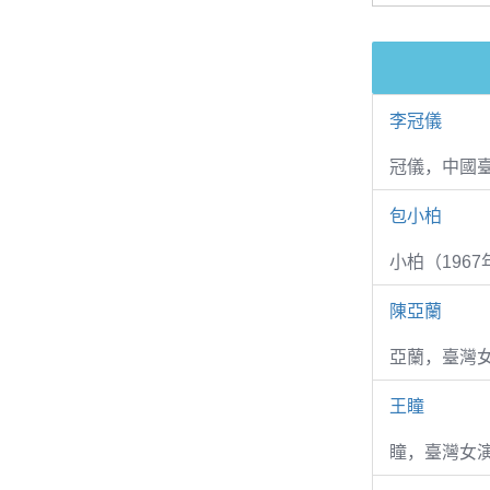
李冠儀
冠儀，中國
包小柏
小柏（1967
陳亞蘭
亞蘭，臺灣
王瞳
瞳，臺灣女演