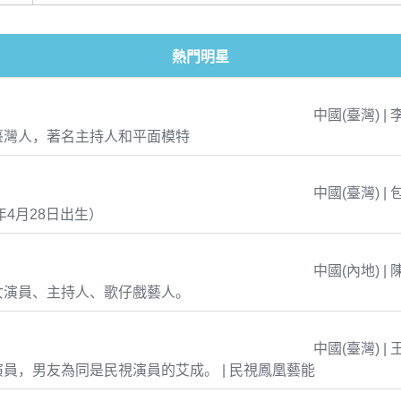
熱門明星
中國(臺灣) | 
臺灣人，著名主持人和平面模特
中國(臺灣) | 
年4月28日出生）
中國(內地) | 
女演員、主持人、歌仔戲藝人。
中國(臺灣) | 
員，男友為同是民視演員的艾成。 | 民視鳳凰藝能