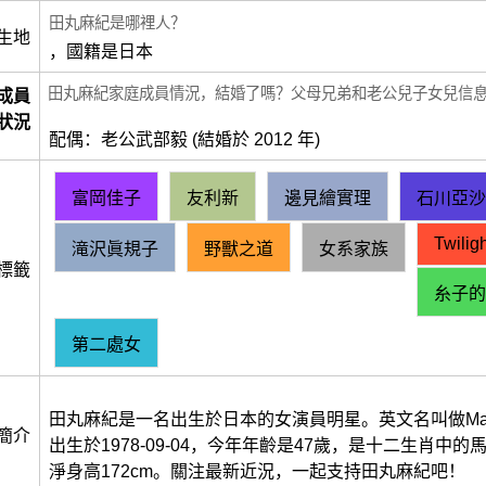
田丸麻紀是哪裡人？
生地
，國籍是日本
田丸麻紀家庭成員情況，結婚了嗎？父母兄弟和老公兒子女兒信
成員
狀況
配偶：老公武部毅 (結婚於 2012 年)
富岡佳子
友利新
邊見繪實理
石川亞沙
Twilig
滝沢眞規子
野獸之道
女系家族
標籤
糸子的
第二處女
田丸麻紀是一名出生於日本的女演員明星。英文名叫做Maki 
簡介
出生於1978-09-04，今年年齡是47歲，是十二生肖中
淨身高172cm。關注最新近況，一起支持田丸麻紀吧！