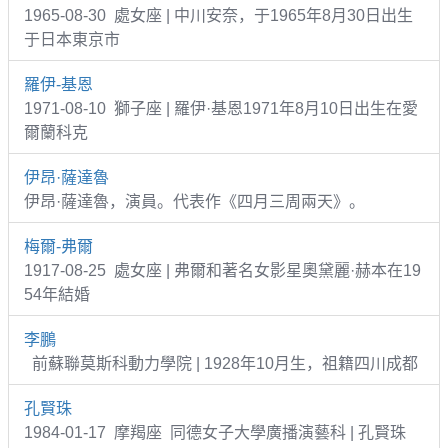
1965-08-30 處女座 | 中川安奈，于1965年8月30日出生
于日本東京市
羅伊-基恩
1971-08-10 獅子座 | 羅伊·基恩1971年8月10日出生在愛
爾蘭科克
伊昂·薩達魯
伊昂·薩達魯，演員。代表作《四月三周兩天》。
梅爾-弗爾
1917-08-25 處女座 | 弗爾和著名女影星奧黛麗·赫本在19
54年結婚
李鵬
前蘇聯莫斯科動力學院 | 1928年10月生，祖籍四川成都
孔賢珠
1984-01-17 摩羯座 同德女子大學廣播演藝科 | 孔賢珠