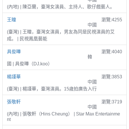
(內地) | 陳亞蘭，臺灣女演員、主持人、歌仔戲藝人。
王瞳
瀏覽:4255
中國
(臺灣) | 王瞳，臺灣女演員，男友為同是民視演員的艾
成。 | 民視鳳凰藝能
具俊曄
瀏覽:4040
韓
國 | 具俊曄（DJ.koo）
楊謹華
瀏覽:3853
中國
(臺灣) | 楊謹華，臺灣演員。15歲拍廣告入行
張敬軒
瀏覽:3719
中國
(內地) | 張敬軒（Hins Cheung） | Star Max Entertainme
nt