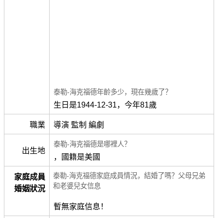
泰勒-海克福德年齡多少，現在幾歲了？
生日是1944-12-31，今年81歲
職業
導演 監制 編劇
泰勒-海克福德是哪裡人？
出生地
，國籍是美國
泰勒-海克福德家庭成員情況，結婚了嗎？父母兄弟
家庭成員
和老婆兒女信息
婚姻狀況
暫無家庭信息！