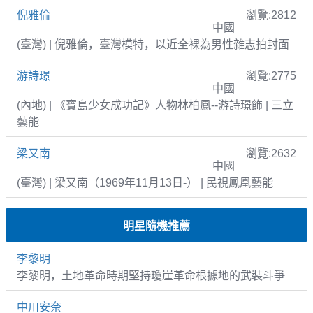
倪雅倫
瀏覽:2812
中國
(臺灣) | 倪雅倫，臺灣模特，以近全裸為男性雜志拍封面
游詩璟
瀏覽:2775
中國
(內地) | 《寶島少女成功記》人物林柏鳳--游詩璟飾 | 三立
藝能
梁又南
瀏覽:2632
中國
(臺灣) | 梁又南（1969年11月13日-） | 民視鳳凰藝能
明星隨機推薦
李黎明
李黎明，土地革命時期堅持瓊崖革命根據地的武裝斗爭
中川安奈