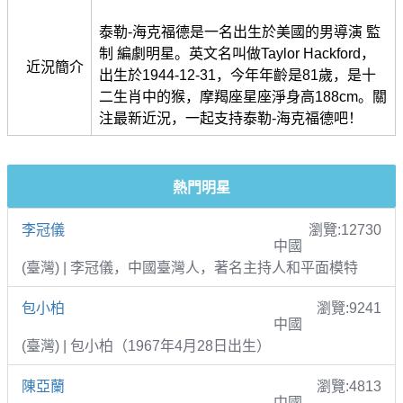
泰勒-海克福德是一名出生於美國的男導演 監
制 編劇明星。英文名叫做Taylor Hackford，
近況簡介
出生於1944-12-31，今年年齡是81歲，是十
二生肖中的猴，摩羯座星座淨身高188cm。關
注最新近況，一起支持泰勒-海克福德吧！
熱門明星
李冠儀
瀏覽:12730
中國
(臺灣) | 李冠儀，中國臺灣人，著名主持人和平面模特
包小柏
瀏覽:9241
中國
(臺灣) | 包小柏（1967年4月28日出生）
陳亞蘭
瀏覽:4813
中國