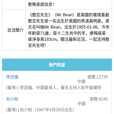
暫無家庭信息！
《憨豆先生》（Mr. Bean）是英國的電視喜劇
憨豆先生是一名出生於英國的男演員明星。英
文名叫做Mr. Bean，出生於1955-01-06，今年
近況簡介
年齡是71歲，是十二生肖中的羊，摩羯座星
座淨身高183cm。關注最新近況，一起支持憨
豆先生吧！
熱門明星
李冠儀
瀏覽:12735
中國
(臺灣) | 李冠儀，中國臺灣人，著名主持人和平面模特
包小柏
瀏覽:9245
中國
(臺灣) | 包小柏（1967年4月28日出生）