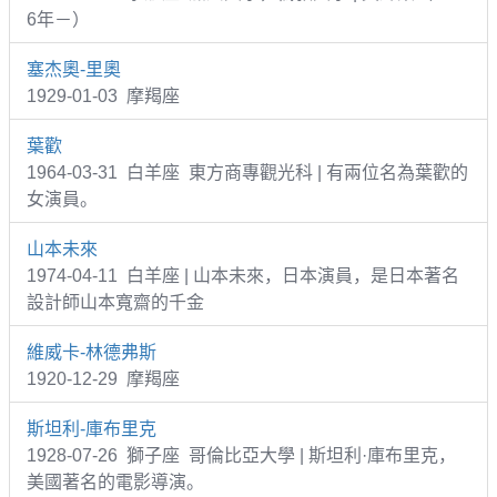
6年－）
塞杰奧-里奧
1929-01-03 摩羯座
葉歡
1964-03-31 白羊座 東方商專觀光科 | 有兩位名為葉歡的
女演員。
山本未來
1974-04-11 白羊座 | 山本未來，日本演員，是日本著名
設計師山本寬齋的千金
維威卡-林德弗斯
1920-12-29 摩羯座
斯坦利-庫布里克
1928-07-26 獅子座 哥倫比亞大學 | 斯坦利·庫布里克，
美國著名的電影導演。