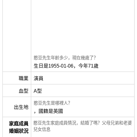
憨豆先生年齡多少，現在幾歲了？
生日是1955-01-06，今年71歲
職業
演員
血型
A型
憨豆先生是哪裡人？
出生地
，國籍是英國
憨豆先生家庭成員情況，結婚了嗎？父母兄弟和老婆
家庭成員
兒女信息
婚姻狀況