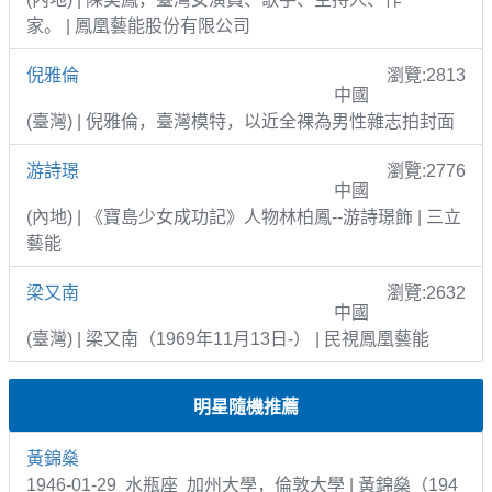
家。 | 鳳凰藝能股份有限公司
倪雅倫
瀏覽:2813
中國
(臺灣) | 倪雅倫，臺灣模特，以近全裸為男性雜志拍封面
游詩璟
瀏覽:2776
中國
(內地) | 《寶島少女成功記》人物林柏鳳--游詩璟飾 | 三立
藝能
梁又南
瀏覽:2632
中國
(臺灣) | 梁又南（1969年11月13日-） | 民視鳳凰藝能
明星隨機推薦
黃錦燊
1946-01-29 水瓶座 加州大學，倫敦大學 | 黃錦燊（194