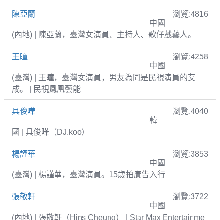
陳亞蘭
瀏覽:4816
中國
(內地) | 陳亞蘭，臺灣女演員、主持人、歌仔戲藝人。
王瞳
瀏覽:4258
中國
(臺灣) | 王瞳，臺灣女演員，男友為同是民視演員的艾
成。 | 民視鳳凰藝能
具俊曄
瀏覽:4040
韓
國 | 具俊曄（DJ.koo）
楊謹華
瀏覽:3853
中國
(臺灣) | 楊謹華，臺灣演員。15歲拍廣告入行
張敬軒
瀏覽:3722
中國
(內地) | 張敬軒（Hins Cheung） | Star Max Entertainme