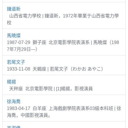
鐘道新
山西省電力學校 | 鐘道新，1972年畢業于山西省電力學
校
馬曉燦
1987-07-29 獅子座 北京電影學院表演系 | 馬曉燦（198
7年7月29日—）
若尾文子
1933-11-08 天蝎座 | 若尾文子（わかお あやこ）
楊揚
天秤座 北京電影學院 | [1]楊揚，影視演員
徐海喬
1983-04-17 白羊座 上海戲劇學院表演系03級本科班 | 徐
海喬，中國影視演員。