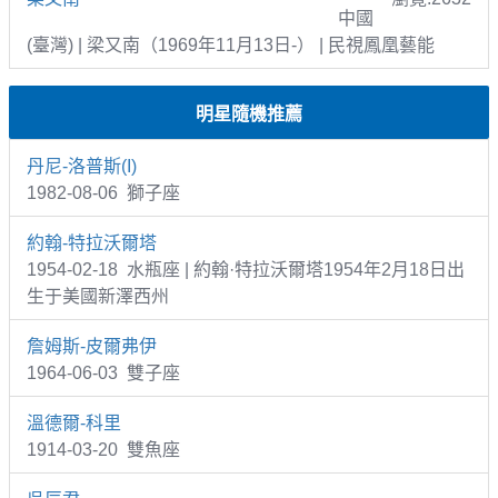
中國
(臺灣) | 梁又南（1969年11月13日-） | 民視鳳凰藝能
明星隨機推薦
丹尼-洛普斯(I)
1982-08-06 獅子座
約翰-特拉沃爾塔
1954-02-18 水瓶座 | 約翰·特拉沃爾塔1954年2月18日出
生于美國新澤西州
詹姆斯-皮爾弗伊
1964-06-03 雙子座
溫德爾-科里
1914-03-20 雙魚座