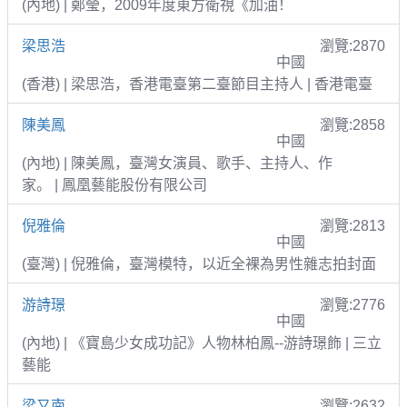
(內地) | 鄭瑩，2009年度東方衛視《加油！
梁思浩
瀏覽:2870
中國
(香港) | 梁思浩，香港電臺第二臺節目主持人 | 香港電臺
陳美鳳
瀏覽:2858
中國
(內地) | 陳美鳳，臺灣女演員、歌手、主持人、作
家。 | 鳳凰藝能股份有限公司
倪雅倫
瀏覽:2813
中國
(臺灣) | 倪雅倫，臺灣模特，以近全裸為男性雜志拍封面
游詩璟
瀏覽:2776
中國
(內地) | 《寶島少女成功記》人物林柏鳳--游詩璟飾 | 三立
藝能
梁又南
瀏覽:2632