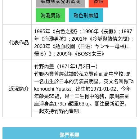
繼母與女兒的藍調
長假
海灘男孩
鴉色刑事組
1995年《白色之戀》; 1996年《長假》; 1997
年《海灘男孩》; 2001年《冷靜與熱情之間》;
代表作品
2003年《熱血校園（日语：ヤンキー母校に
帰る）》; 2009年《BOSS女王》
竹野內豐（1971年1月2日－）
竹野內豐曾經就讀於私立豐南面高中學校, 是
一名出生於日本的男演員明星。英文名叫做Ta
近況簡介
kenouchi Yutaka，出生於1971-01-02，今年
年齡是55歲，是十二生肖中的豬，摩羯座星
座淨身高179cm體重63kg。關注最新近況，
一起支持竹野內豐吧！
熱門明星