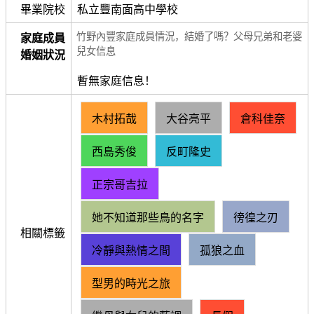
畢業院校
私立豐南面高中學校
竹野內豐家庭成員情況，結婚了嗎？父母兄弟和老婆
家庭成員
兒女信息
婚姻狀況
暫無家庭信息！
木村拓哉
大谷亮平
倉科佳奈
西島秀俊
反町隆史
正宗哥吉拉
她不知道那些鳥的名字
徬徨之刃
相關標籤
冷靜與熱情之間
孤狼之血
型男的時光之旅