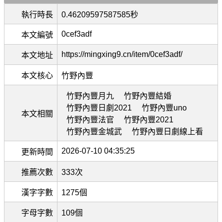
執行時長
0.46209597587585秒
0cef3adf
本文編號
https://mingxing9.cn/item/0cef3adf/
本文地址
本文核心
竹野內豐
竹野內豐月九
竹野內豐結婚
竹野內豐日劇2021
竹野內豐uno
本文相關
竹野內豐法官
竹野內豐2021
竹野內豐金城武
竹野內豐日劇線上看
2026-07-10 04:35:25
更新時間
推薦次數
333次
漢字字數
1275個
字母字數
109個