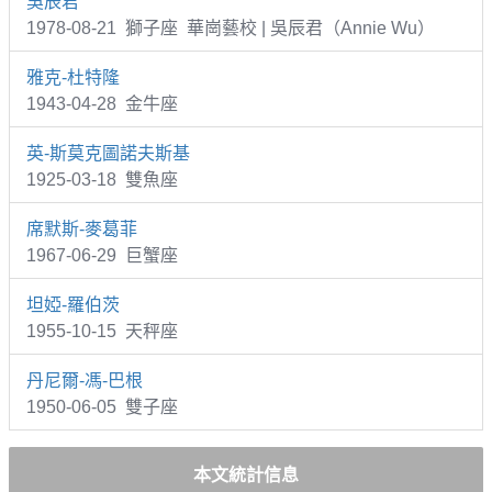
吳辰君
1978-08-21 獅子座 華崗藝校 | 吳辰君（Annie Wu）
雅克-杜特隆
1943-04-28 金牛座
英-斯莫克圖諾夫斯基
1925-03-18 雙魚座
席默斯-麥葛菲
1967-06-29 巨蟹座
坦婭-羅伯茨
1955-10-15 天秤座
丹尼爾-馮-巴根
1950-06-05 雙子座
本文統計信息