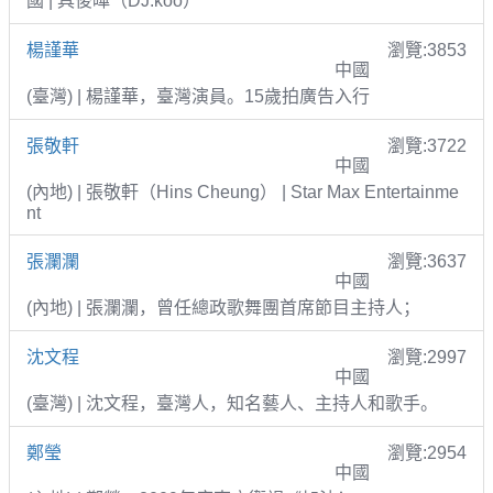
國 | 具俊曄（DJ.koo）
楊謹華
瀏覽:3853
中國
(臺灣) | 楊謹華，臺灣演員。15歲拍廣告入行
張敬軒
瀏覽:3722
中國
(內地) | 張敬軒（Hins Cheung） | Star Max Entertainme
nt
張瀾瀾
瀏覽:3637
中國
(內地) | 張瀾瀾，曾任總政歌舞團首席節目主持人；
沈文程
瀏覽:2997
中國
(臺灣) | 沈文程，臺灣人，知名藝人、主持人和歌手。
鄭瑩
瀏覽:2954
中國