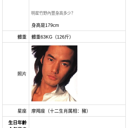
明星竹野內豐身高多少？
身高是179cm
體重
體重63KG（126斤）
照片
星座
摩羯座（十二生肖属相：豬）
生日年齡