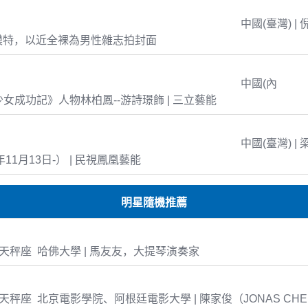
中國(臺灣) | 
模特，以近全裸為男性雜志拍封面
中國(內
島少女成功記》人物林柏鳳--游詩璟飾 | 三立藝能
中國(臺灣) | 
年11月13日-） | 民視鳳凰藝能
明星隨機推薦
-07 天秤座 哈佛大學 | 馬友友，大提琴演奏家
-08 天秤座 北京電影學院、阿根廷電影大學 | 陳家俊（JONAS CH