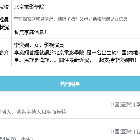
院校
北京電影學院
李奕嫻家庭成員情況，結婚了嗎？父母兄弟和配偶兒女信息
成員
狀況
暫無家庭信息！
李奕嫻，女，影視演員
簡介
李奕嫻曾經就讀於北京電影學院, 是一名出生於中國(內地
星。民族是漢族，。關注最新近況，一起支持李奕嫻吧！
熱門明星
中國(臺灣) | 
臺灣人，著名主持人和平面模特
中國(臺灣) | 
年4月28日出生）