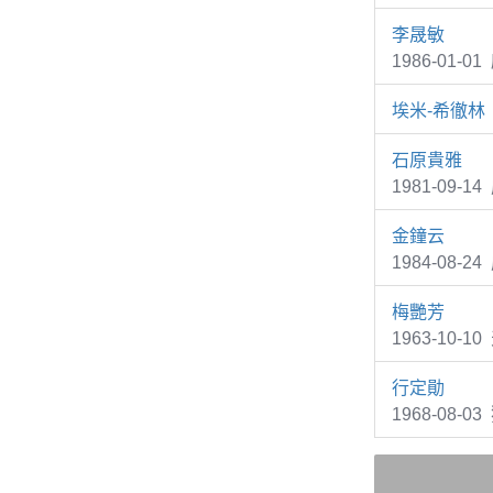
李晟敏
1986-01
埃米-希徹林
石原貴雅
1981-09-
金鐘云
1984-08
梅艷芳
1963-10-1
行定勛
1968-08-