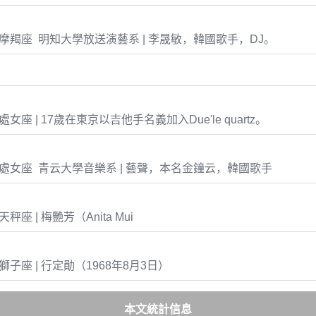
-01 摩羯座 明知大學放送演藝系 | 李晟敏，韓國歌手，DJ。
14 處女座 | 17歲在東京以吉他手名義加入Due'le quartz。
-24 處女座 青云大學音樂系 | 藝聲，本名金鐘云，韓國歌手
0 天秤座 | 梅艷芳（Anita Mui
03 獅子座 | 行定勛（1968年8月3日）
本文統計信息