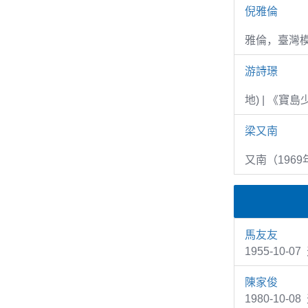
倪雅倫
雅倫，臺灣
游詩璟
地) | 《寶
梁又南
又南（1969
馬友友
1955-10
陳家俊
1980-10