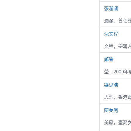
張瀾瀾
瀾瀾，曾任
沈文程
文程，臺灣
鄭瑩
瑩，2009
梁思浩
思浩，香港電
陳美鳳
美鳳，臺灣女