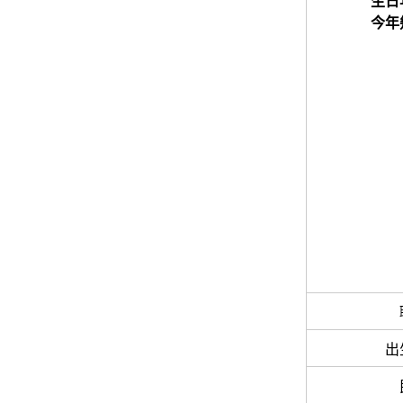
生日
今年
出