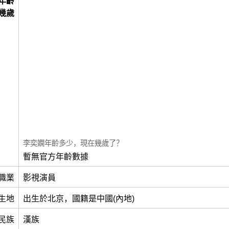
年齡
幾歲
李奕嫻年齡多少，現在幾歲了？
暫無官方年齡數據
職業
影視演員
生地
出生於北京，國籍是中國(內地)
民族
漢族