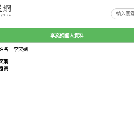
李奕嫻個人資料
姓名
李奕嫻
奕嫻
身高