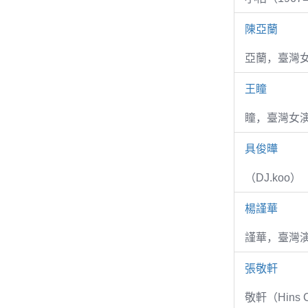
陳亞蘭
亞蘭，臺灣
王瞳
瞳，臺灣女演
具俊曄
（DJ.koo）
楊謹華
謹華，臺灣演
張敬軒
敬軒（Hins Ch