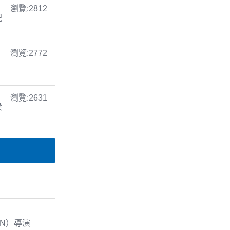
瀏覽:2812
倪
瀏覽:2772
瀏覽:2631
梁
EN）導演