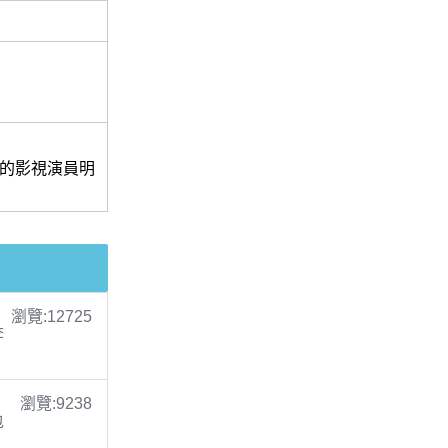
)的影視演員明
瀏覽:12725
李
瀏覽:9238
包