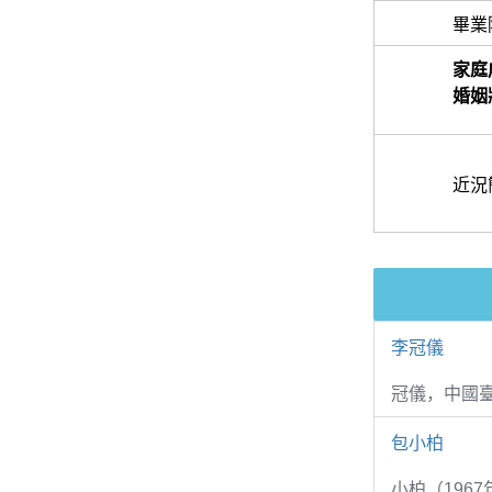
畢業
家庭
婚姻
近況
李冠儀
冠儀，中國
包小柏
小柏（1967