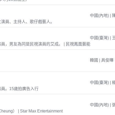
中國(內地) | 
女演員、主持人、歌仔戲藝人。
中國(臺灣) | 
員，男友為同是民視演員的艾成。 | 民視鳳凰藝能
韓國 | 具俊曄
中國(臺灣) | 
員。15歲拍廣告入行
中國(內地) | 
eung） | Star Max Entertainment