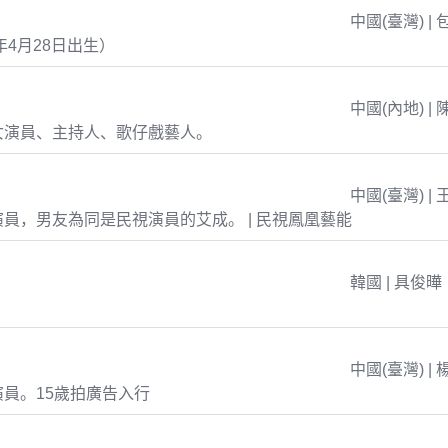
中國(臺灣) | 
年4月28日出生）
中國(內地) | 
女演員、主持人、歌仔戲藝人。
中國(臺灣) | 
員，男友為同是民視演員的艾成。 | 民視鳳凰藝能
韓國 | 具俊曄
中國(臺灣) | 
員。15歲拍廣告入行