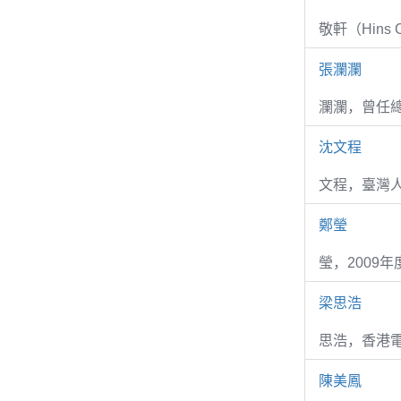
敬軒（Hins Ch
張瀾瀾
瀾瀾，曾任
沈文程
文程，臺灣
鄭瑩
瑩，2009
梁思浩
思浩，香港電
陳美鳳