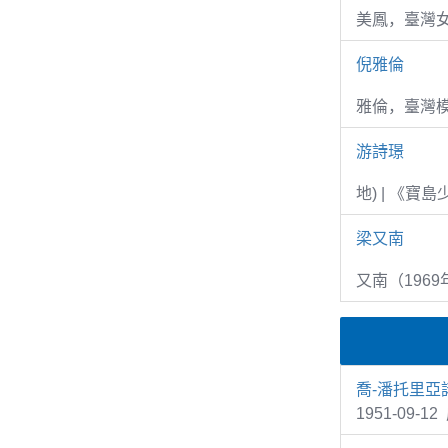
美鳳，臺灣女
倪雅倫
雅倫，臺灣
游詩璟
地) | 《寶
梁又南
又南（1969
喬-潘托里亞
1951-09-1