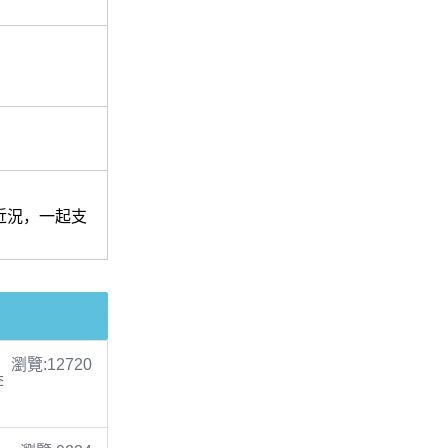
近況，一起支
瀏覽:12720
李