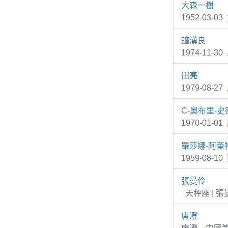
大森一樹
1952-03
鐘漢良
1974-11-3
田亮
1979-08
C-奧布里-史
1970-01-0
羅莎娜-阿奎
1959-08-1
張曼伶
天秤座 | 
唐澄