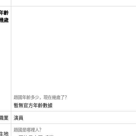
年齡
幾歲
趙國年齡多少，現在幾歲了？
暫無官方年齡數據
職業
演員
趙國是哪裡人？
生地