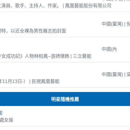
演員、歌手、主持人、作家。 | 鳳凰藝能股份有限公司
中國(臺灣) | 
模特，以近全裸為男性雜志拍封面
中國(內
島少女成功記》人物林柏鳳--游詩璟飾 | 三立藝能
中國(臺灣) | 
年11月13日-） | 民視鳳凰藝能
明星隨機推薦
諾
2 處女座