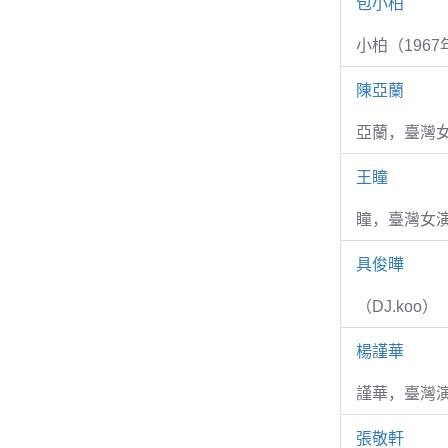
包小柏
小柏（1967
陳亞蘭
亞蘭，臺灣
王瞳
瞳，臺灣女演
具俊曄
（DJ.koo）
楊謹華
謹華，臺灣演
張敬軒