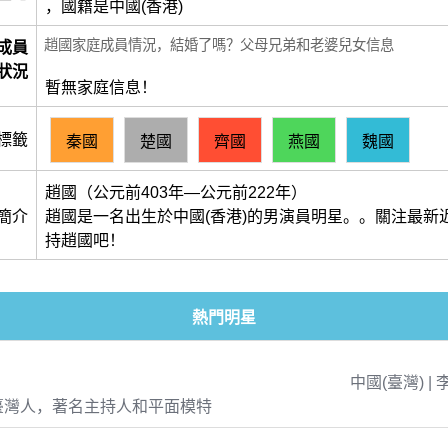
，國籍是中國(香港)
趙國家庭成員情況，結婚了嗎？父母兄弟和老婆兒女信息
成員
狀況
暫無家庭信息！
標籤
秦國
楚國
齊國
燕國
魏國
趙國（公元前403年―公元前222年）
簡介
趙國是一名出生於中國(香港)的男演員明星。。關注最新
持趙國吧！
熱門明星
中國(臺灣) | 
臺灣人，著名主持人和平面模特