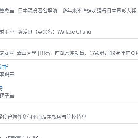
-03 雙魚座 | 日本現役著名導演。多年來不僅多次獲得日本電影大獎
0 射手座 | 鐘漢良（英文名：Wallace Chung
-27 處女座 清華大學 | 田亮，前跳水運動員，17歲參加1996年
密斯
1 摩羯座
特
0 獅子座
張曼伶曾擔任多個平面及電視廣告等模特兒