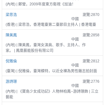
(內地) | 鄭瑩，2009年度東方衛視《加油！
梁思浩
瀏覽:2870
中國
(香港) | 梁思浩，香港電臺第二臺節目主持人 | 香港電臺
陳美鳳
瀏覽:2858
中國
(內地) | 陳美鳳，臺灣女演員、歌手、主持人、作
家。 | 鳳凰藝能股份有限公司
倪雅倫
瀏覽:2812
中國
(臺灣) | 倪雅倫，臺灣模特，以近全裸為男性雜志拍封面
游詩璟
瀏覽:2776
中國
(內地) | 《寶島少女成功記》人物林柏鳳--游詩璟飾 | 三立
藝能