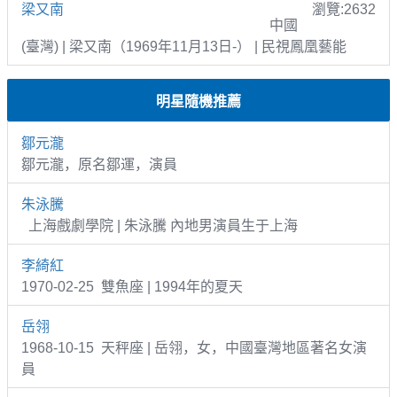
梁又南
瀏覽:2632
中國
(臺灣) | 梁又南（1969年11月13日-） | 民視鳳凰藝能
明星隨機推薦
鄒元瀧
鄒元瀧，原名鄒運，演員
朱泳騰
上海戲劇學院 | 朱泳騰 內地男演員生于上海
李綺紅
1970-02-25 雙魚座 | 1994年的夏天
岳翎
1968-10-15 天秤座 | 岳翎，女，中國臺灣地區著名女演
員