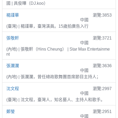
國 | 具俊曄（DJ.koo）
楊謹華
瀏覽:3853
中國
(臺灣) | 楊謹華，臺灣演員。15歲拍廣告入行
張敬軒
瀏覽:3721
中國
(內地) | 張敬軒（Hins Cheung） | Star Max Entertainme
nt
張瀾瀾
瀏覽:3636
中國
(內地) | 張瀾瀾，曾任總政歌舞團首席節目主持人；
沈文程
瀏覽:2997
中國
(臺灣) | 沈文程，臺灣人，知名藝人、主持人和歌手。
鄭瑩
瀏覽:2951
中國