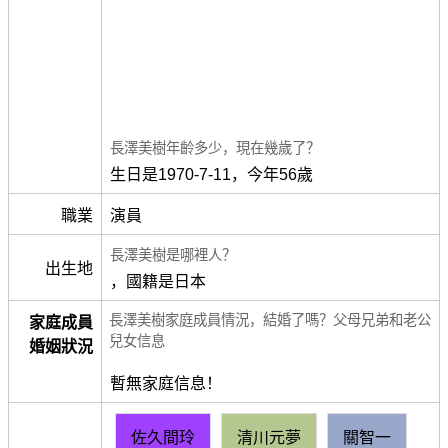
長澤美樹年齡多少，現在幾歲了？
生日是1970-7-11，今年56歲
職業
演員
長澤美樹是哪裡人？
出生地
，國籍是日本
長澤美樹家庭成員情況，結婚了嗎？父母兄弟和老公
家庭成員
兒女信息
婚姻狀況
暫無家庭信息！
佐久間玲
清川元夢
關智一