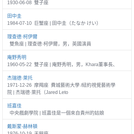
1930-06-08 雙子座
田中圭
1984-07-10 巨蟹座 | 田中圭（たなか けい）
理查德·柯伊爾
雙魚座 | 理查德·柯伊爾，男，英國演員
庵野秀明
1960-05-22 雙子座 | 庵野秀明，男，Khara董事長、
杰瑞德·萊托
1971-12-26 摩羯座 費城藝術大學 /紐約視覺藝術學
院 | 杰瑞德·萊托（Jared Leto
班嘉佳
中央戲劇學院 | 班嘉佳是一個來自貴州的姑娘
戴斯蒙-赫林頓
1976-10-19 天秤座