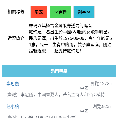
相關標籤
周深
李克勤
劉宇寧
羅琦以其極富金屬般穿透力的嗓音
羅琦是一名出生於中國(內地)的女歌手明星。
近況簡介
民族是漢，出生於1975-06-06，今年年齡是5
1歲，是十二生肖中的兔，雙子座星座。關注
最新近況，一起支持羅琦吧！
熱門明星
李冠儀
瀏覽:12725
中國
(臺灣) | 李冠儀，中國臺灣人，著名主持人和平面模特
包小柏
瀏覽:9238
中國
(臺灣) | 包小柏（1967年4月28日出生）