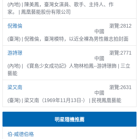
(內地) | 陳美鳳，臺灣女演員、歌手、主持人、作
家。 | 鳳凰藝能股份有限公司
倪雅倫
瀏覽:2812
中國
(臺灣) | 倪雅倫，臺灣模特，以近全裸為男性雜志拍封面
游詩璟
瀏覽:2771
中國
(內地) | 《寶島少女成功記》人物林柏鳳--游詩璟飾 | 三立
藝能
梁又南
瀏覽:2631
中國
(臺灣) | 梁又南（1969年11月13日-） | 民視鳳凰藝能
明星隨機推薦
伯-威德伯格