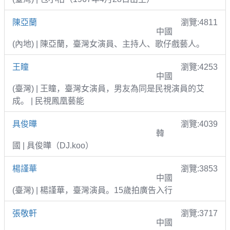
陳亞蘭
瀏覽:4811
中國
(內地) | 陳亞蘭，臺灣女演員、主持人、歌仔戲藝人。
王瞳
瀏覽:4253
中國
(臺灣) | 王瞳，臺灣女演員，男友為同是民視演員的艾
成。 | 民視鳳凰藝能
具俊曄
瀏覽:4039
韓
國 | 具俊曄（DJ.koo）
楊謹華
瀏覽:3853
中國
(臺灣) | 楊謹華，臺灣演員。15歲拍廣告入行
張敬軒
瀏覽:3717
中國