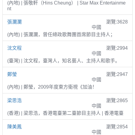
(內地) | 張敬軒（Hins Cheung） | Star Max Entertainme
nt
張瀾瀾
瀏覽:3628
中國
(內地) | 張瀾瀾，曾任總政歌舞團首席節目主持人；
沈文程
瀏覽:2994
中國
(臺灣) | 沈文程，臺灣人，知名藝人、主持人和歌手。
鄭瑩
瀏覽:2947
中國
(內地) | 鄭瑩，2009年度東方衛視《加油！
梁思浩
瀏覽:2865
中國
(香港) | 梁思浩，香港電臺第二臺節目主持人 | 香港電臺
陳美鳳
瀏覽:2854
中國