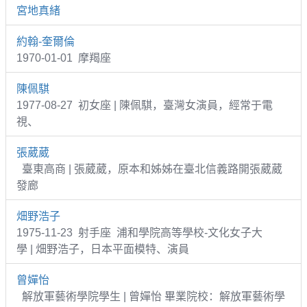
宮地真緒
約翰-奎爾倫
1970-01-01 摩羯座
陳佩騏
1977-08-27 初女座 | 陳佩騏，臺灣女演員，經常于電
視、
張葳葳
臺東高商 | 張葳葳，原本和姊姊在臺北信義路開張葳葳
發廊
畑野浩子
1975-11-23 射手座 浦和學院高等學校-文化女子大
學 | 畑野浩子，日本平面模特、演員
曾嬋怡
解放軍藝術學院學生 | 曾嬋怡 畢業院校：解放軍藝術學