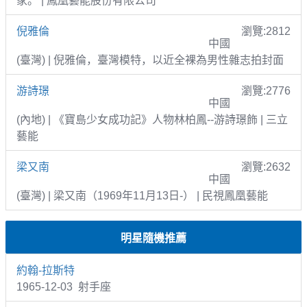
家。 | 鳳凰藝能股份有限公司
倪雅倫
瀏覽:2812
中國
(臺灣) | 倪雅倫，臺灣模特，以近全裸為男性雜志拍封面
游詩璟
瀏覽:2776
中國
(內地) | 《寶島少女成功記》人物林柏鳳--游詩璟飾 | 三立
藝能
梁又南
瀏覽:2632
中國
(臺灣) | 梁又南（1969年11月13日-） | 民視鳳凰藝能
明星隨機推薦
約翰-拉斯特
1965-12-03 射手座