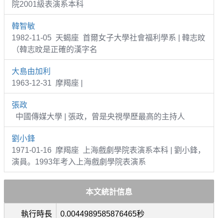
院2001級表演系本科
韓智敏
1982-11-05 天蝎座 首爾女子大學社會福利學系 | 韓志旼
（韓志旼是正確的漢字名
大島由加利
1963-12-31 摩羯座 |
張政
中國傳媒大學 | 張政，曾是央視學歷最高的主持人
劉小鋒
1971-01-16 摩羯座 上海戲劇學院表演系本科 | 劉小鋒，
演員。1993年考入上海戲劇學院表演系
本文統計信息
執行時長
0.0044989585876465秒