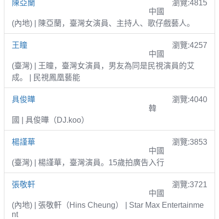
陳亞蘭
瀏覽:4815
中國
(內地) | 陳亞蘭，臺灣女演員、主持人、歌仔戲藝人。
王瞳
瀏覽:4257
中國
(臺灣) | 王瞳，臺灣女演員，男友為同是民視演員的艾
成。 | 民視鳳凰藝能
具俊曄
瀏覽:4040
韓
國 | 具俊曄（DJ.koo）
楊謹華
瀏覽:3853
中國
(臺灣) | 楊謹華，臺灣演員。15歲拍廣告入行
張敬軒
瀏覽:3721
中國
(內地) | 張敬軒（Hins Cheung） | Star Max Entertainme
nt