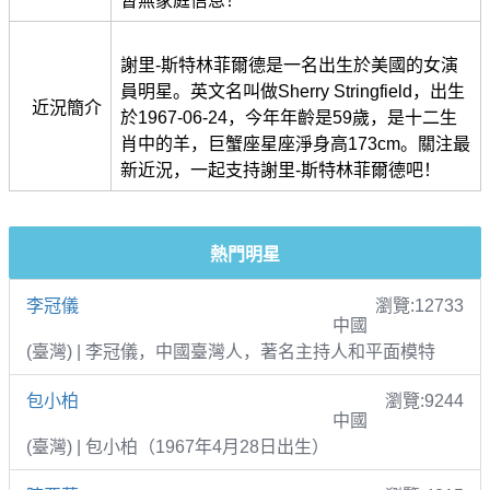
暫無家庭信息！
謝里-斯特林菲爾德是一名出生於美國的女演
員明星。英文名叫做Sherry Stringfield，出生
近況簡介
於1967-06-24，今年年齡是59歲，是十二生
肖中的羊，巨蟹座星座淨身高173cm。關注最
新近況，一起支持謝里-斯特林菲爾德吧！
熱門明星
李冠儀
瀏覽:12733
中國
(臺灣) | 李冠儀，中國臺灣人，著名主持人和平面模特
包小柏
瀏覽:9244
中國
(臺灣) | 包小柏（1967年4月28日出生）