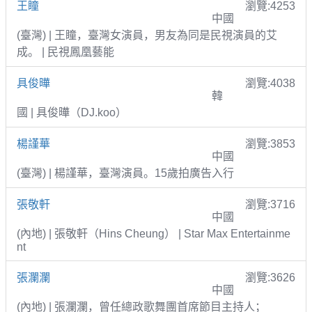
王瞳
瀏覽:4253
中國
(臺灣) | 王瞳，臺灣女演員，男友為同是民視演員的艾
成。 | 民視鳳凰藝能
具俊曄
瀏覽:4038
韓
國 | 具俊曄（DJ.koo）
楊謹華
瀏覽:3853
中國
(臺灣) | 楊謹華，臺灣演員。15歲拍廣告入行
張敬軒
瀏覽:3716
中國
(內地) | 張敬軒（Hins Cheung） | Star Max Entertainme
nt
張瀾瀾
瀏覽:3626
中國
(內地) | 張瀾瀾，曾任總政歌舞團首席節目主持人；