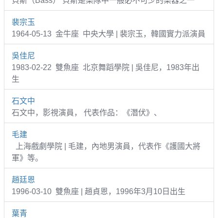
貝斯（Bass） 貝斯是樂隊中一般必不可少的樂器之一
裴宗玉
1964-05-13 金牛座 中央大學 | 裴宗玉，韓國實力派演員
吳佳尼
1983-02-22 雙魚座 北京舞蹈學院 | 吳佳尼，1983年出
生
石文中
石文中，影視演員， 代表作品：《潛伏》、
毛建
上海戲劇學院 | 毛建，內地男演員，代表作《護國大將
軍》等。
趙廷恩
1996-03-10 雙魚座 | 趙貞恩，1996年3月10日出生
葉青