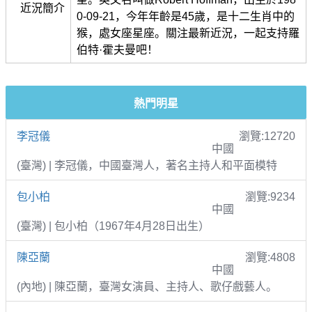
近況簡介
0-09-21，今年年齡是45歲，是十二生肖中的
猴，處女座星座。關注最新近況，一起支持羅
伯特·霍夫曼吧！
熱門明星
李冠儀
瀏覽:12720
中國
(臺灣) | 李冠儀，中國臺灣人，著名主持人和平面模特
包小柏
瀏覽:9234
中國
(臺灣) | 包小柏（1967年4月28日出生）
陳亞蘭
瀏覽:4808
中國
(內地) | 陳亞蘭，臺灣女演員、主持人、歌仔戲藝人。