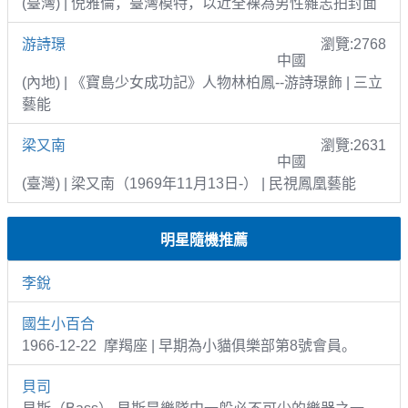
(臺灣) | 倪雅倫，臺灣模特，以近全裸為男性雜志拍封面
游詩璟
瀏覽:2768
中國
(內地) | 《寶島少女成功記》人物林柏鳳--游詩璟飾 | 三立
藝能
梁又南
瀏覽:2631
中國
(臺灣) | 梁又南（1969年11月13日-） | 民視鳳凰藝能
明星隨機推薦
李銳
國生小百合
1966-12-22 摩羯座 | 早期為小貓俱樂部第8號會員。
貝司