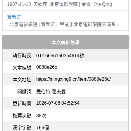
1987-11-13 天蝎座 北京電影學院 | 葉青（Ye Qing
賈致罡
北京電影學院 | 賈致罡，畢業于北京電影學院表演系 、
本文統計信息
執行時長
0.016656160354614秒
0888e26c
文章編號
https://mingxing9.cn/item/0888e26c/
本文地址
關鍵詞
羅伯特·霍夫曼
2026-07-08 04:52:54
更新時間
推薦次數
88次
漢字字數
766個