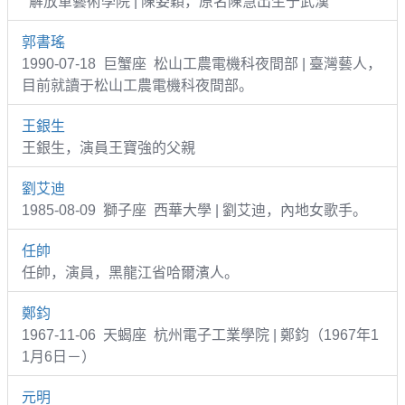
解放軍藝術學院 | 陳姿穎，原名陳慧出生于武漢
郭書瑤
1990-07-18 巨蟹座 松山工農電機科夜間部 | 臺灣藝人，
目前就讀于松山工農電機科夜間部。
王銀生
王銀生，演員王寶強的父親
劉艾迪
1985-08-09 獅子座 西華大學 | 劉艾迪，內地女歌手。
任帥
任帥，演員，黑龍江省哈爾濱人。
鄭鈞
1967-11-06 天蝎座 杭州電子工業學院 | 鄭鈞（1967年1
1月6日－）
元明