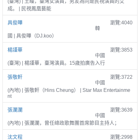
(臺灣) | 王瞳，臺灣女演員，男友為同是民視演員的艾
成。 | 民視鳳凰藝能
具俊曄
瀏覽:4040
韓
國 | 具俊曄（DJ.koo）
楊謹華
瀏覽:3853
中國
(臺灣) | 楊謹華，臺灣演員。15歲拍廣告入行
張敬軒
瀏覽:3722
中國
(內地) | 張敬軒（Hins Cheung） | Star Max Entertainme
nt
張瀾瀾
瀏覽:3639
中國
(內地) | 張瀾瀾，曾任總政歌舞團首席節目主持人；
沈文程
瀏覽:2998