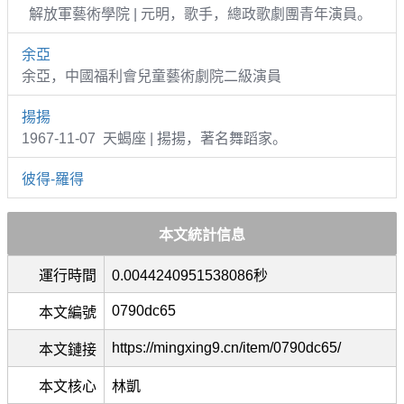
解放軍藝術學院 | 元明，歌手，總政歌劇團青年演員。
余亞
余亞，中國福利會兒童藝術劇院二級演員
揚揚
1967-11-07 天蝎座 | 揚揚，著名舞蹈家。
彼得-羅得
本文統計信息
運行時間
0.0044240951538086秒
0790dc65
本文編號
https://mingxing9.cn/item/0790dc65/
本文鏈接
本文核心
林凱