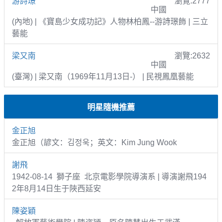
游詩璟
瀏覽:2777
中國
(內地) | 《寶島少女成功記》人物林柏鳳--游詩璟飾 | 三立
藝能
梁又南
瀏覽:2632
中國
(臺灣) | 梁又南（1969年11月13日-） | 民視鳳凰藝能
明星隨機推薦
金正旭
金正旭（諺文：김정욱；英文：Kim Jung Wook
謝飛
1942-08-14 獅子座 北京電影學院導演系 | 導演謝飛194
2年8月14日生于陜西延安
陳姿穎