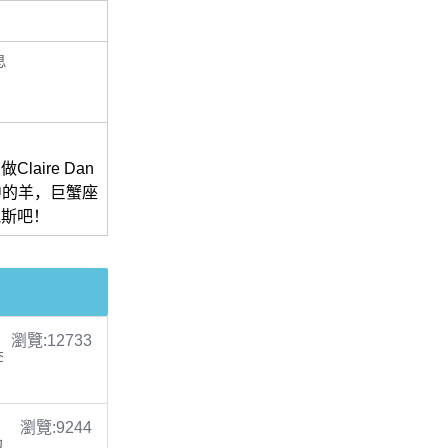
息
ire Dan
肖中的羊，巨蟹座
妮斯吧！
瀏覽:12733
李
瀏覽:9244
包