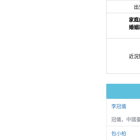
出
家庭
婚姻
近況
李冠儀
冠儀，中國
包小柏