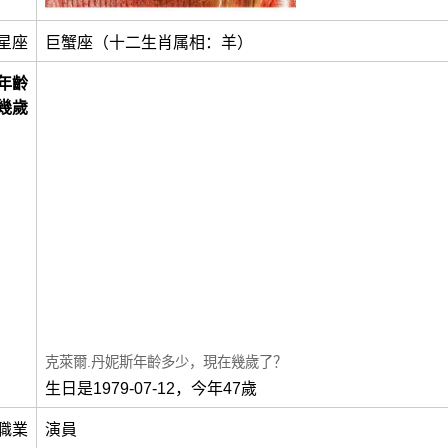
星座
巨蟹座（十二生肖属相：羊）
年齡
幾歲
克萊爾.丹妮斯年齡多少，現在幾歲了？
生日是1979-07-12，今年47歲
職業
演員