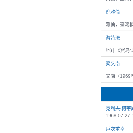
倪雅倫
雅倫，臺灣
游詩璟
地) | 《寶
梁又南
又南（1969
克利夫·柯蒂
1968-07
戶次重幸