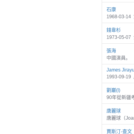
石康
1968-03
錢韋杉
1973-05
張海
中國演員。
James Jiray
1993-09-
劉巖(I)
90年從新疆
唐麗球
唐麗球（Joan
賈斯汀-查文