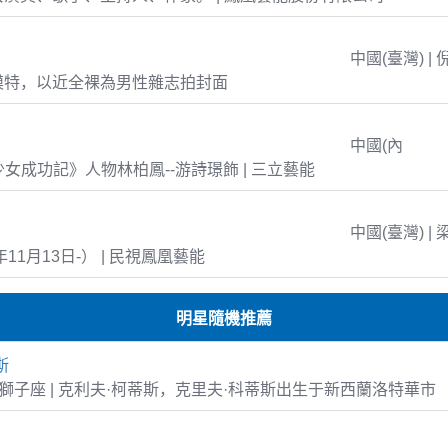
中國(臺灣) | 
模特，以近全裸為男性雜志拍封面
中國(內
島少女成功記》人物林柏鳳--游詩璟飾 | 三立藝能
中國(臺灣) | 
年11月13日-） | 民視鳳凰藝能
明星隨機推薦
斯
-27 獅子座 | 克利夫·柯蒂斯，克里夫·科蒂斯出生于新西蘭洛特華市