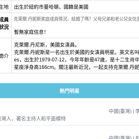
生地
出生於紐約市曼哈頓，國籍是美國
克萊爾.丹妮斯家庭成員情況，結婚了嗎？父母兄弟和老公兒女信
成員
狀況
暫無家庭信息！
克萊爾.丹尼斯，美國女演員。
克萊爾.丹妮斯是一名出生於美國的女演員明星。英文名叫做Cla
簡介
es，出生於1979-07-12，今年年齡是47歲，是十二生
星座淨身高166cm。關注最新近況，一起支持克萊爾.丹
熱門明星
中國(臺灣) | 
臺灣人，著名主持人和平面模特
中國(臺灣) | 