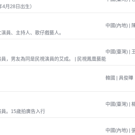
年4月28日出生）
中國(內地) | 
女演員、主持人、歌仔戲藝人。
中國(臺灣) | 
員，男友為同是民視演員的艾成。 | 民視鳳凰藝能
韓國 | 具俊曄
中國(臺灣) | 
員。15歲拍廣告入行
中國(內地) | 