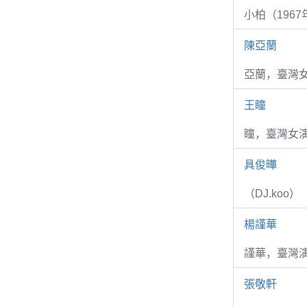
小柏（1967
陳亞蘭
亞蘭，臺灣
王瞳
瞳，臺灣女演
具俊曄
（DJ.koo）
楊謹華
謹華，臺灣演
張敬軒