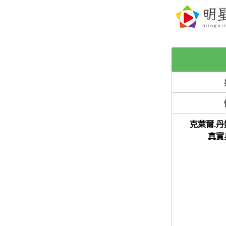
克萊爾.丹
真實