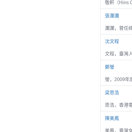
敬軒（Hins Ch
張瀾瀾
瀾瀾，曾任
沈文程
文程，臺灣
鄭瑩
瑩，2009
梁思浩
思浩，香港電
陳美鳳
美鳳，臺灣女