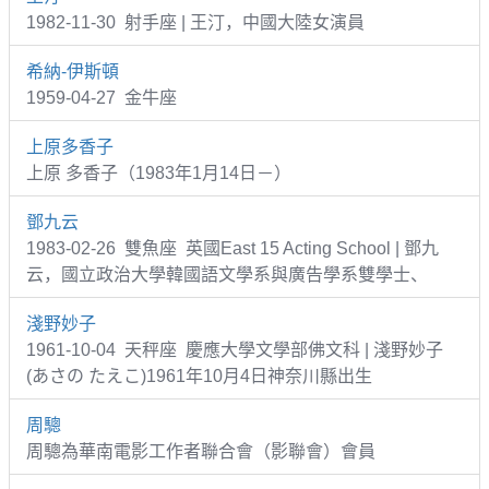
1982-11-30 射手座 | 王汀，中國大陸女演員
希納-伊斯頓
1959-04-27 金牛座
上原多香子
上原 多香子（1983年1月14日－）
鄧九云
1983-02-26 雙魚座 英國East 15 Acting School | 鄧九
云，國立政治大學韓國語文學系與廣告學系雙學士、
淺野妙子
1961-10-04 天秤座 慶應大學文學部佛文科 | 淺野妙子
(あさの たえこ)1961年10月4日神奈川縣出生
周驄
周驄為華南電影工作者聯合會（影聯會）會員