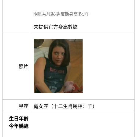
明星蒂凡妮·謝皮斯身高多少？
未提供官方身高數據
照片
星座
處女座（十二生肖属相：羊）
生日年齡
今年幾歲