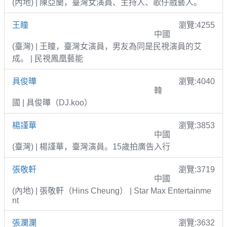
(內地) | 陳亞蘭，臺灣女演員、主持人、歌仔戲藝人。
王瞳
瀏覽:4255
中國
(臺灣) | 王瞳，臺灣女演員，男友為同是民視演員的艾
成。 | 民視鳳凰藝能
具俊曄
瀏覽:4040
韓
國 | 具俊曄（DJ.koo）
楊謹華
瀏覽:3853
中國
(臺灣) | 楊謹華，臺灣演員。15歲拍廣告入行
張敬軒
瀏覽:3719
中國
(內地) | 張敬軒（Hins Cheung） | Star Max Entertainme
nt
張瀾瀾
瀏覽:3632