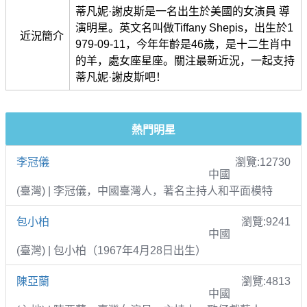
蒂凡妮·謝皮斯是一名出生於美國的女演員 導
演明星。英文名叫做Tiffany Shepis，出生於1
近況簡介
979-09-11，今年年齡是46歲，是十二生肖中
的羊，處女座星座。關注最新近況，一起支持
蒂凡妮·謝皮斯吧！
熱門明星
李冠儀
瀏覽:12730
中國
(臺灣) | 李冠儀，中國臺灣人，著名主持人和平面模特
包小柏
瀏覽:9241
中國
(臺灣) | 包小柏（1967年4月28日出生）
陳亞蘭
瀏覽:4813
中國