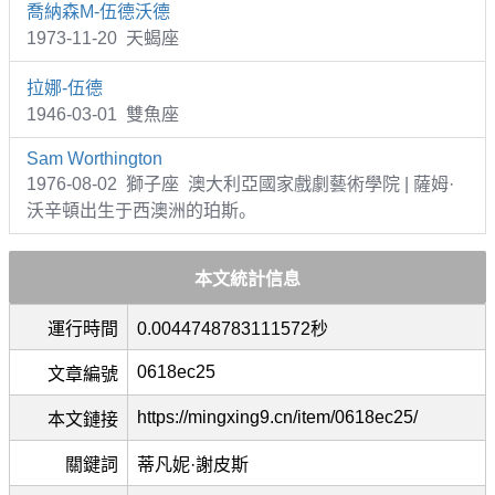
喬納森M-伍德沃德
1973-11-20 天蝎座
拉娜-伍德
1946-03-01 雙魚座
Sam Worthington
1976-08-02 獅子座 澳大利亞國家戲劇藝術學院 | 薩姆·
沃辛頓出生于西澳洲的珀斯。
本文統計信息
運行時間
0.0044748783111572秒
0618ec25
文章編號
https://mingxing9.cn/item/0618ec25/
本文鏈接
關鍵詞
蒂凡妮·謝皮斯