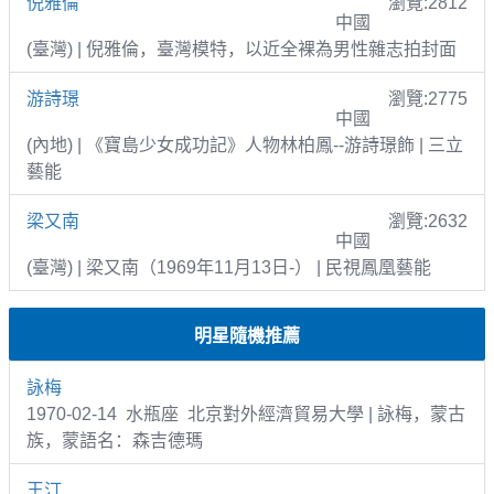
倪雅倫
瀏覽:2812
中國
(臺灣) | 倪雅倫，臺灣模特，以近全裸為男性雜志拍封面
游詩璟
瀏覽:2775
中國
(內地) | 《寶島少女成功記》人物林柏鳳--游詩璟飾 | 三立
藝能
梁又南
瀏覽:2632
中國
(臺灣) | 梁又南（1969年11月13日-） | 民視鳳凰藝能
明星隨機推薦
詠梅
1970-02-14 水瓶座 北京對外經濟貿易大學 | 詠梅，蒙古
族，蒙語名：森吉德瑪
王汀