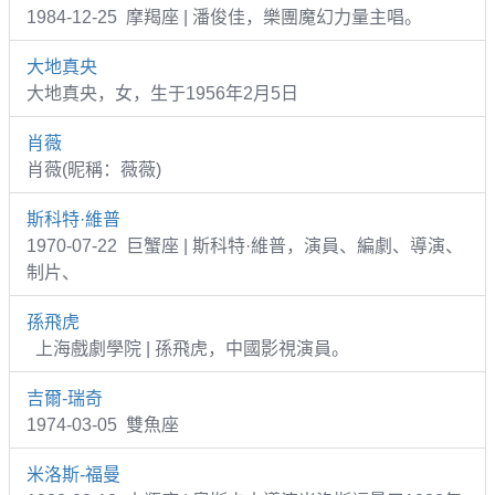
1984-12-25 摩羯座 | 潘俊佳，樂團魔幻力量主唱。
大地真央
大地真央，女，生于1956年2月5日
肖薇
肖薇(昵稱：薇薇)
斯科特·維普
1970-07-22 巨蟹座 | 斯科特·維普，演員、編劇、導演、
制片、
孫飛虎
上海戲劇學院 | 孫飛虎，中國影視演員。
吉爾-瑞奇
1974-03-05 雙魚座
米洛斯-福曼