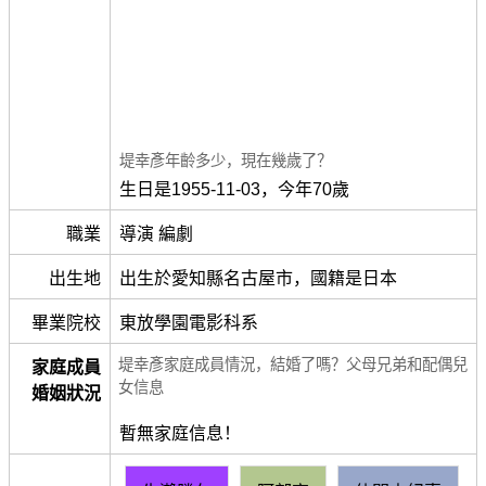
堤幸彥年齡多少，現在幾歲了？
生日是1955-11-03，今年70歲
職業
導演 編劇
出生地
出生於愛知縣名古屋市，國籍是日本
畢業院校
東放學園電影科系
堤幸彥家庭成員情況，結婚了嗎？父母兄弟和配偶兒
家庭成員
女信息
婚姻狀況
暫無家庭信息！