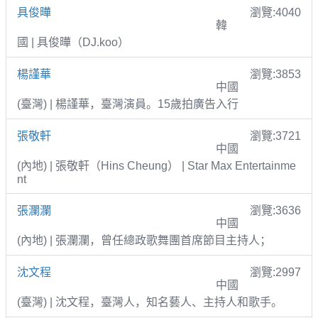
具俊曄
瀏覽:4040
韓
國 | 具俊曄（DJ.koo）
楊謹華
瀏覽:3853
中國
(臺灣) | 楊謹華，臺灣演員。15歲拍廣告入行
張敬軒
瀏覽:3721
中國
(內地) | 張敬軒（Hins Cheung） | Star Max Entertainme
nt
張瀾瀾
瀏覽:3636
中國
(內地) | 張瀾瀾，曾任總政歌舞團首席節目主持人；
沈文程
瀏覽:2997
中國
(臺灣) | 沈文程，臺灣人，知名藝人、主持人和歌手。