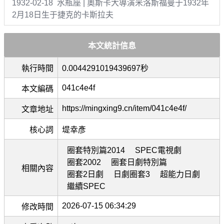
1932-02-18 水瓶座 | 奧斯卡大導演米洛斯福曼于1932年
2月18日生于捷克的卡斯拉夫
本文統計信息
執行時間
0.0044291019439697秒
041c4e4f
本文編碼
https://mingxing9.cn/item/041c4e4f/
文章地址
核心詞
堤幸彥
圈套特別篇2014
SPEC電視劇
圈套2002
圈套日劇特別篇
相關內容
圈套2日劇
日劇圈套3
超能力日劇
繼續SPEC
2026-07-15 06:34:29
修改時間