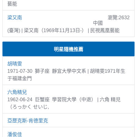
藝能
梁又南
瀏覽:2632
中國
(臺灣) | 梁又南（1969年11月13日-） | 民視鳳凰藝能
明星隨機推薦
胡晴雯
1971-07-30 獅子座 靜宜大學中文系 | 胡晴雯1971年生
于福建金門
六角精兒
1962-06-24 巨蟹座 學習院大學（中退） | 六角 精児
（ろっかく せいじ,
亞歷克斯-肯德里克
潘俊佳