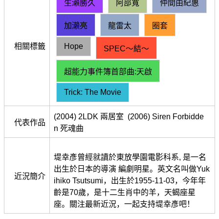
生瀨勝久
阿部寬
仲間由紀惠
加瀨亮
龍雷太
圈套
相關標籤
Hope
SPEC～結～
超能力事件簿首部曲:天啟
Trick: The Movie
(2004) 2LDK 兩居室 (2006) Siren Forbidde
代表作品
n 死魂曲
堤幸彥曾經就讀於東放學園電影科系, 是一名
出生於日本的導演 編劇明星。英文名叫做Yuk
近況簡介
ihiko Tsutsumi，出生於1955-11-03，今年年
齡是70歲，是十二生肖中的羊，天蝎座星
座。關注最新近況，一起支持堤幸彥吧！