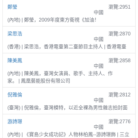
鄭瑩
瀏覽:2951
中國
(內地) | 鄭瑩，2009年度東方衛視《加油！
梁思浩
瀏覽:2870
中國
(香港) | 梁思浩，香港電臺第二臺節目主持人 | 香港電臺
陳美鳳
瀏覽:2858
中國
(內地) | 陳美鳳，臺灣女演員、歌手、主持人、作
家。 | 鳳凰藝能股份有限公司
倪雅倫
瀏覽:2812
中國
(臺灣) | 倪雅倫，臺灣模特，以近全裸為男性雜志拍封面
游詩璟
瀏覽:2776
中國
(內地) | 《寶島少女成功記》人物林柏鳳--游詩璟飾 | 三立