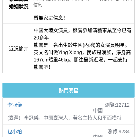
信息
婚姻狀況
暫無家庭信息！
中國大陸女演員，熊鶯參加演藝事業至今已有
20多年
熊鶯是一名出生於中國(內地)的女演員明星。
近況簡介
英文名叫做Ying Xiong，民族是漢族，淨身高
167cm體重46kg。關注最新近況，一起支持
熊鶯吧！
熱門明星
李冠儀
瀏覽:12712
中國
(臺灣) | 李冠儀，中國臺灣人，著名主持人和平面模特
包小柏
瀏覽:9234