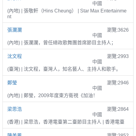
中國
(內地) | 張敬軒（Hins Cheung） | Star Max Entertainme
nt
張瀾瀾
瀏覽:3626
中國
(內地) | 張瀾瀾，曾任總政歌舞團首席節目主持人；
沈文程
瀏覽:2993
中國
(臺灣) | 沈文程，臺灣人，知名藝人、主持人和歌手。
鄭瑩
瀏覽:2946
中國
(內地) | 鄭瑩，2009年度東方衛視《加油！
梁思浩
瀏覽:2864
中國
(香港) | 梁思浩，香港電臺第二臺節目主持人 | 香港電臺
陳美鳳
瀏覽:2852