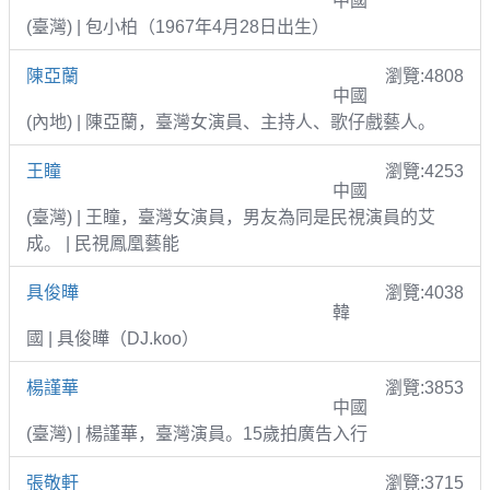
中國
(臺灣) | 包小柏（1967年4月28日出生）
陳亞蘭
瀏覽:4808
中國
(內地) | 陳亞蘭，臺灣女演員、主持人、歌仔戲藝人。
王瞳
瀏覽:4253
中國
(臺灣) | 王瞳，臺灣女演員，男友為同是民視演員的艾
成。 | 民視鳳凰藝能
具俊曄
瀏覽:4038
韓
國 | 具俊曄（DJ.koo）
楊謹華
瀏覽:3853
中國
(臺灣) | 楊謹華，臺灣演員。15歲拍廣告入行
張敬軒
瀏覽:3715