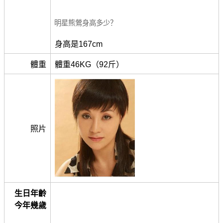
明星熊鶯身高多少？
身高是167cm
體重
體重46KG（92斤）
照片
生日年齡
今年幾歲