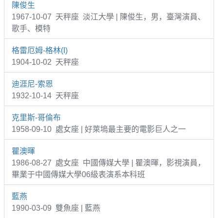
陳俊生
1967-10-07 天秤座 淡江大學 | 陳俊生，男，臺灣演員、
歌手、模特
格雷厄姆-格林(I)
1904-10-02 天秤座
迪涯尼-索恩
1932-10-14 天秤座
克里斯-哥倫布
1958-09-10 處女座 | 好萊塢最主要的電影巨人之一
瞿澳暉
1986-08-27 處女座 中國傳媒大學 | 瞿澳暉，影視演員，
畢業于中國傳媒大學06級表演系本科班
藍燕
1990-03-09 雙魚座 | 藍燕