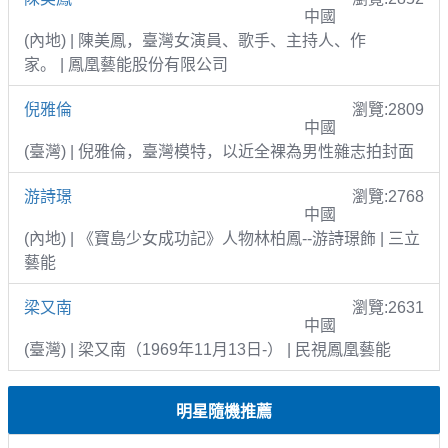
中國
(內地) | 陳美鳳，臺灣女演員、歌手、主持人、作
家。 | 鳳凰藝能股份有限公司
倪雅倫
瀏覽:2809
中國
(臺灣) | 倪雅倫，臺灣模特，以近全裸為男性雜志拍封面
游詩璟
瀏覽:2768
中國
(內地) | 《寶島少女成功記》人物林柏鳳--游詩璟飾 | 三立
藝能
梁又南
瀏覽:2631
中國
(臺灣) | 梁又南（1969年11月13日-） | 民視鳳凰藝能
明星隨機推薦