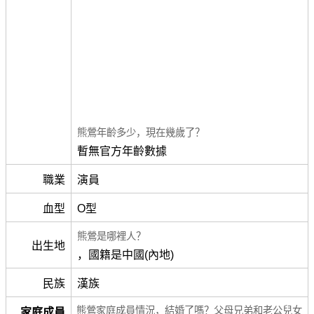
熊鶯年齡多少，現在幾歲了？
暫無官方年齡數據
職業
演員
血型
O型
熊鶯是哪裡人？
出生地
，國籍是中國(內地)
民族
漢族
熊鶯家庭成員情況，結婚了嗎？父母兄弟和老公兒女
家庭成員