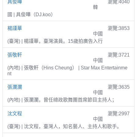
具俊曄
瀏覽:4040
韓
國 | 具俊曄（DJ.koo）
楊謹華
瀏覽:3853
中國
(臺灣) | 楊謹華，臺灣演員。15歲拍廣告入行
張敬軒
瀏覽:3721
中國
(內地) | 張敬軒（Hins Cheung） | Star Max Entertainme
nt
張瀾瀾
瀏覽:3635
中國
(內地) | 張瀾瀾，曾任總政歌舞團首席節目主持人；
沈文程
瀏覽:2997
中國
(臺灣) | 沈文程，臺灣人，知名藝人、主持人和歌手。