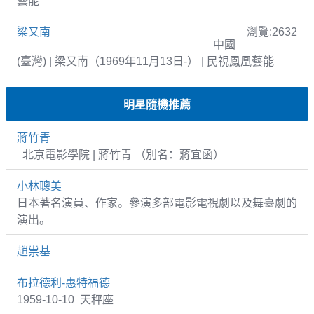
藝能
梁又南
瀏覽:2632
中國
(臺灣) | 梁又南（1969年11月13日-） | 民視鳳凰藝能
明星隨機推薦
蔣竹青
北京電影學院 | 蔣竹青 （別名：蔣宜函）
小林聰美
日本著名演員、作家。參演多部電影電視劇以及舞臺劇的
演出。
趙祟基
布拉德利-惠特福德
1959-10-10 天秤座