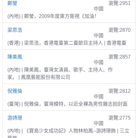
鄭瑩
瀏覽:2951
中國
(內地) | 鄭瑩，2009年度東方衛視《加油！
梁思浩
瀏覽:2870
中國
(香港) | 梁思浩，香港電臺第二臺節目主持人 | 香港電臺
陳美鳳
瀏覽:2857
中國
(內地) | 陳美鳳，臺灣女演員、歌手、主持人、作
家。 | 鳳凰藝能股份有限公司
倪雅倫
瀏覽:2812
中國
(臺灣) | 倪雅倫，臺灣模特，以近全裸為男性雜志拍封面
游詩璟
瀏覽:2775
中國
(內地) | 《寶島少女成功記》人物林柏鳳--游詩璟飾 | 三立