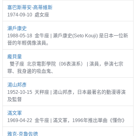
塞巴斯蒂安-高蒂維斯
1974-09-10 處女座
瀨戶康史
1988-05-18 金牛座 | 瀨戶康史(Seto Kouji) 是日本一位新
晉的年輕偶像演員。
龐貝童
雙子座 北京電影學院（06表演系） | 演員，參演七宗
罪、我身邊的吸血鬼、
湯山邦彥
1952-10-15 天秤座 | 湯山邦彥，日本最著名的動漫導演
及監督
滿文軍
1969-04-22 金牛座 | 滿文軍，1996年推出單曲《懂你》
雅克-克魯佐德