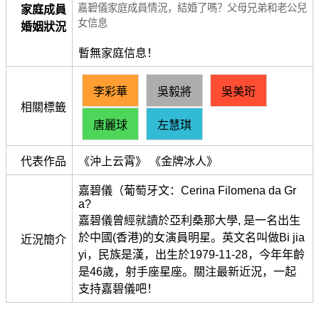
嘉碧儀家庭成員情況，結婚了嗎？父母兄弟和老公兒
家庭成員
女信息
婚姻狀況
暫無家庭信息！
李彩華
吳毅將
吳美珩
相關標籤
唐麗球
左慧琪
代表作品
《沖上云霄》 《金牌冰人》
嘉碧儀（葡萄牙文：Cerina Filomena da Gr
a?
嘉碧儀曾經就讀於亞利桑那大學, 是一名出生
於中國(香港)的女演員明星。英文名叫做Bi jia
近況簡介
yi，民族是漢，出生於1979-11-28，今年年齡
是46歲，射手座星座。關注最新近況，一起
支持嘉碧儀吧！