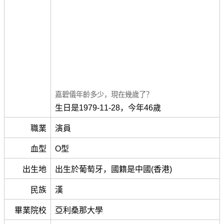
嘉碧儀年齡多少，現在幾歲了？
生日是1979-11-28，今年46歲
職業
演員
血型
O型
出生地
出生於葡萄牙，國籍是中國(香港)
民族
漢
畢業院校
亞利桑那大學