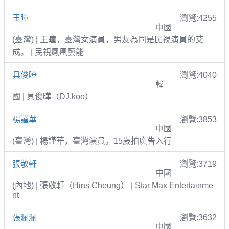
王瞳
瀏覽:4255
中國
(臺灣) | 王瞳，臺灣女演員，男友為同是民視演員的艾
成。 | 民視鳳凰藝能
具俊曄
瀏覽:4040
韓
國 | 具俊曄（DJ.koo）
楊謹華
瀏覽:3853
中國
(臺灣) | 楊謹華，臺灣演員。15歲拍廣告入行
張敬軒
瀏覽:3719
中國
(內地) | 張敬軒（Hins Cheung） | Star Max Entertainme
nt
張瀾瀾
瀏覽:3632
中國