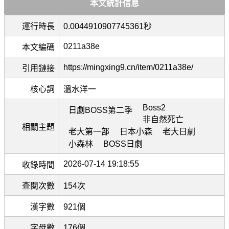
本文統計信息
運行時長
0.0044910907745361秒
0211a38e
本文編碼
https://mingxing9.cn/item/0211a38e/
引用鏈接
核心詞
溫水洋一
Boss2
日劇BOSS第二季
非自然死亡
相關主題
老大第一部
日本小森
老大日劇
小森林
BOSS日劇
2026-07-14 19:18:55
收錄時間
查閱次數
154次
漢字數
921個
字母數
176個