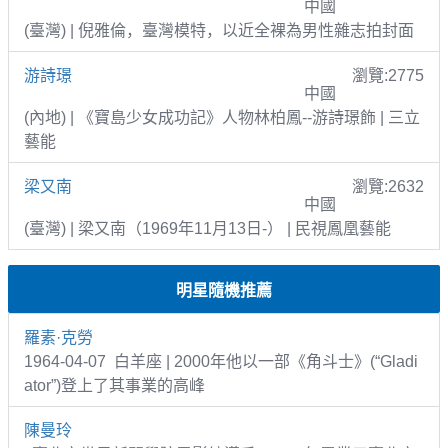
中國
(臺灣) | 倪雅倫，臺灣模特，以近全裸為男性雜志拍封面
游詩璟
瀏覽:2775
中國
(內地) | 《寶島少女成功記》人物林柏鳳--游詩璟飾 | 三立
藝能
梁又南
瀏覽:2632
中國
(臺灣) | 梁又南（1969年11月13日-） | 民視鳳凰藝能
明星隨機推薦
羅素·克勞
1964-04-07 白羊座 | 2000年他以一部《角斗士》(“Gladi
ator”)登上了其事業的高峰
陳曼玲