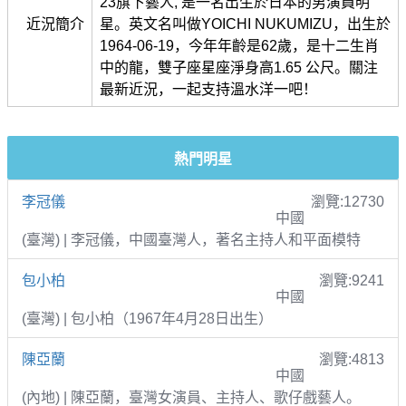
23旗下藝人, 是一名出生於日本的男演員明
近況簡介
星。英文名叫做YOICHI NUKUMIZU，出生於
1964-06-19，今年年齡是62歲，是十二生肖
中的龍，雙子座星座淨身高1.65 公尺。關注
最新近況，一起支持溫水洋一吧！
熱門明星
李冠儀
瀏覽:12730
中國
(臺灣) | 李冠儀，中國臺灣人，著名主持人和平面模特
包小柏
瀏覽:9241
中國
(臺灣) | 包小柏（1967年4月28日出生）
陳亞蘭
瀏覽:4813
中國
(內地) | 陳亞蘭，臺灣女演員、主持人、歌仔戲藝人。