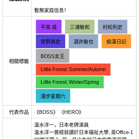
暫無家庭信息！
平泉 成
三浦敏和
村松利史
笹野高史
酒井敏也
痴漢日記
BOSS女王
相關標籤
Little Forest: Summer/Autumn
Little Forest: Winter/Spring
漫步星期六
代表作品
《BOSS》 《HERO》
溫水洋一，日本老牌演員
溫水洋一曾經就讀於日本福祉大學, 是Office-1