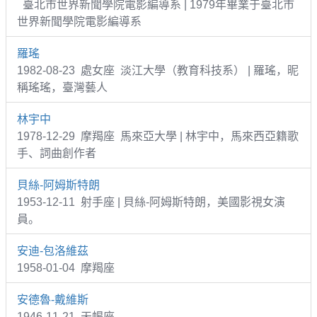
臺北市世界新聞學院電影編導系 | 1979年畢業于臺北市
世界新聞學院電影編導系
羅瑤
1982-08-23 處女座 淡江大學（教育科技系） | 羅瑤，昵
稱瑤瑤，臺灣藝人
林宇中
1978-12-29 摩羯座 馬來亞大學 | 林宇中，馬來西亞籍歌
手、詞曲創作者
貝絲-阿姆斯特朗
1953-12-11 射手座 | 貝絲-阿姆斯特朗，美國影視女演
員。
安迪-包洛維茲
1958-01-04 摩羯座
安德魯-戴維斯
1946-11-21 天蝎座