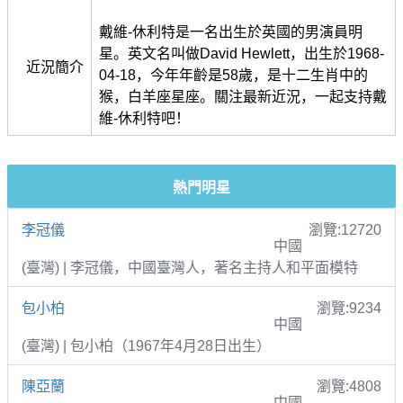
戴維-休利特是一名出生於英國的男演員明
星。英文名叫做David Hewlett，出生於1968-
近況簡介
04-18，今年年齡是58歲，是十二生肖中的
猴，白羊座星座。關注最新近況，一起支持戴
維-休利特吧！
熱門明星
李冠儀
瀏覽:12720
中國
(臺灣) | 李冠儀，中國臺灣人，著名主持人和平面模特
包小柏
瀏覽:9234
中國
(臺灣) | 包小柏（1967年4月28日出生）
陳亞蘭
瀏覽:4808
中國