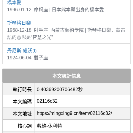
橋本愛
1996-01-12 摩羯座 | 日本熊本縣出身的橋本愛
斯琴格日樂
1968-12-18 射手座 內蒙古藝術學院 | 斯琴格日樂，蒙古
語的意思是“智慧之光”
丹尼斯-維沃(I)
1924-06-04 雙子座
本文統計信息
執行時長
0.40369200706482秒
02116c32
本文編碼
https://mingxing9.cn/item/02116c32/
本文地址
核心詞
戴維-休利特