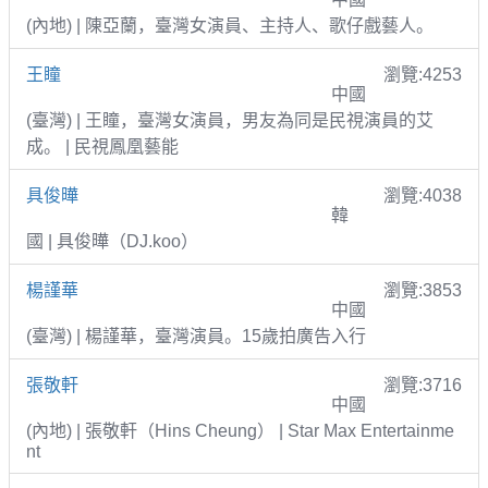
(內地) | 陳亞蘭，臺灣女演員、主持人、歌仔戲藝人。
王瞳
瀏覽:4253
中國
(臺灣) | 王瞳，臺灣女演員，男友為同是民視演員的艾
成。 | 民視鳳凰藝能
具俊曄
瀏覽:4038
韓
國 | 具俊曄（DJ.koo）
楊謹華
瀏覽:3853
中國
(臺灣) | 楊謹華，臺灣演員。15歲拍廣告入行
張敬軒
瀏覽:3716
中國
(內地) | 張敬軒（Hins Cheung） | Star Max Entertainme
nt