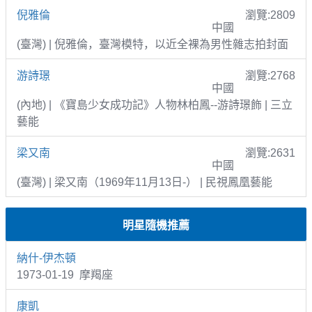
倪雅倫
瀏覽:2809
中國
(臺灣) | 倪雅倫，臺灣模特，以近全裸為男性雜志拍封面
游詩璟
瀏覽:2768
中國
(內地) | 《寶島少女成功記》人物林柏鳳--游詩璟飾 | 三立
藝能
梁又南
瀏覽:2631
中國
(臺灣) | 梁又南（1969年11月13日-） | 民視鳳凰藝能
明星隨機推薦
納什-伊杰頓
1973-01-19 摩羯座
康凱