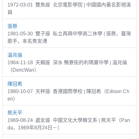
1972-03-01 雙魚座 北京電影學院 | 中國國內著名影視演
員
張懸
1981-05-30 雙子座 私立再興中學高二休學 | 張懸，臺灣
歌手，本名焦安溥
溫兆倫
1964-11-18 天蝎座 深水 鴨寮街的利瑪竇中學 | 溫兆倫
（DericWan）
陳冠希
1980-10-07 天秤座 香港國際學校 | 陳冠希（Edison Ch
en）
熊天平
1969-08-24 處女座 中國文化大學韓文系 | 熊天平（Pan
da，1969年8月24日－）