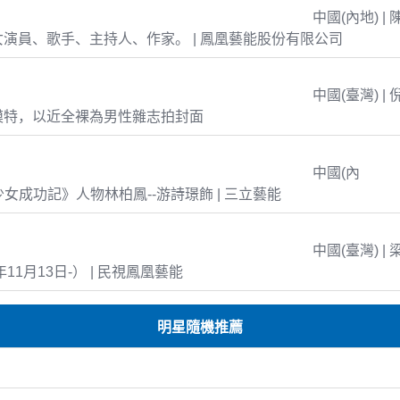
中國(內地) | 
演員、歌手、主持人、作家。 | 鳳凰藝能股份有限公司
中國(臺灣) | 
模特，以近全裸為男性雜志拍封面
中國(內
島少女成功記》人物林柏鳳--游詩璟飾 | 三立藝能
中國(臺灣) | 
年11月13日-） | 民視鳳凰藝能
明星隨機推薦