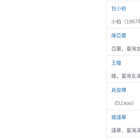
包小柏
小柏（1967
陳亞蘭
亞蘭，臺灣
王瞳
瞳，臺灣女演
具俊曄
（DJ.koo）
楊謹華
謹華，臺灣演