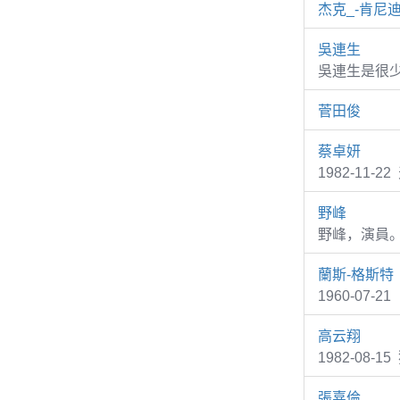
杰克_-肯尼
吳連生
吳連生是很
菅田俊
蔡卓妍
1982-11-2
野峰
野峰，演員
蘭斯-格斯特
1960-07-2
高云翔
1982-08
張嘉倫