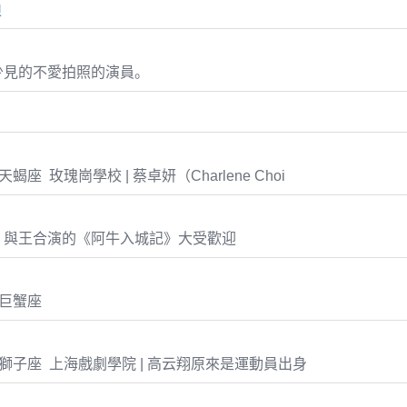
迪
少見的不愛拍照的演員。
2 天蝎座 玫瑰崗學校 | 蔡卓妍（Charlene Choi
。與王合演的《阿牛入城記》大受歡迎
1 巨蟹座
-15 獅子座 上海戲劇學院 | 高云翔原來是運動員出身