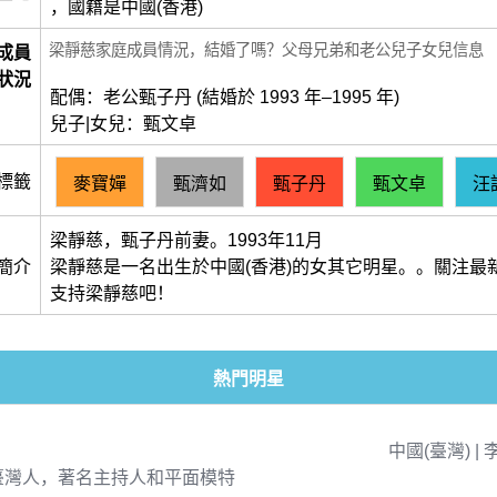
，國籍是中國(香港)
梁靜慈家庭成員情況，結婚了嗎？父母兄弟和老公兒子女兒信息
成員
狀況
配偶：老公甄子丹 (結婚於 1993 年–1995 年)
兒子|女兒：甄文卓
標籤
麥寶嬋
甄濟如
甄子丹
甄文卓
汪
梁靜慈，甄子丹前妻。1993年11月
簡介
梁靜慈是一名出生於中國(香港)的女其它明星。。關注最
支持梁靜慈吧！
熱門明星
中國(臺灣) | 
臺灣人，著名主持人和平面模特