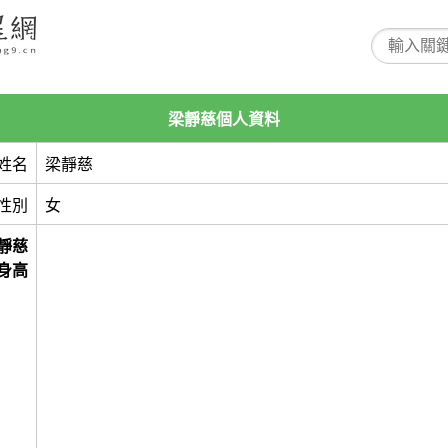
梁靜慈個人資料
姓名
梁靜慈
性別
女
靜慈
身高