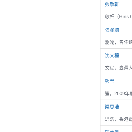
張敬軒
敬軒（Hins Ch
張瀾瀾
瀾瀾，曾任
沈文程
文程，臺灣
鄭瑩
瑩，2009
梁思浩
思浩，香港電