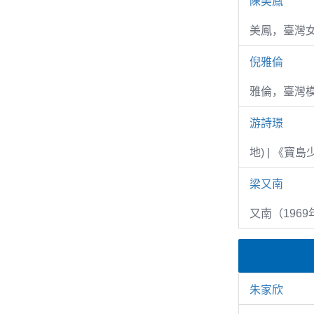
陳美鳳
美鳳，臺灣女
倪雅倫
雅倫，臺灣
游詩璟
地) | 《寶
梁又南
又南（1969
朱家欣