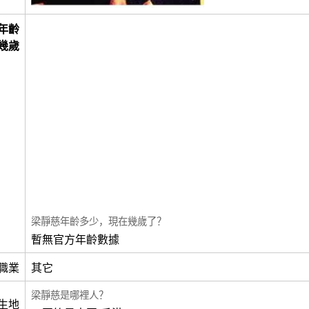
年齡
幾歲
梁靜慈年齡多少，現在幾歲了？
暫無官方年齡數據
職業
其它
梁靜慈是哪裡人？
生地