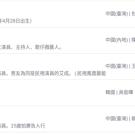
中國(臺灣) | 
年4月28日出生）
中國(內地) | 
女演員、主持人、歌仔戲藝人。
中國(臺灣) | 
員，男友為同是民視演員的艾成。 | 民視鳳凰藝能
韓國 | 具俊曄
中國(臺灣) | 
員。15歲拍廣告入行